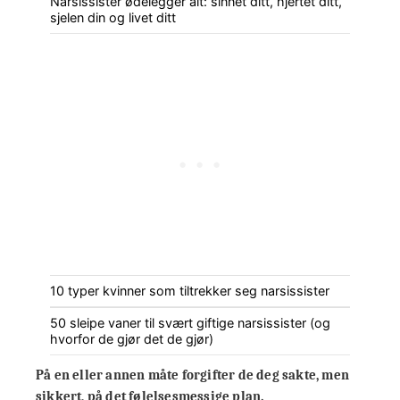
Narsissister ødelegger alt: sinnet ditt, hjertet ditt,
sjelen din og livet ditt
10 typer kvinner som tiltrekker seg narsissister
50 sleipe vaner til svært giftige narsissister (og
hvorfor de gjør det de gjør)
På en eller annen måte forgifter de deg sakte, men
sikkert, på det følelsesmessige plan.