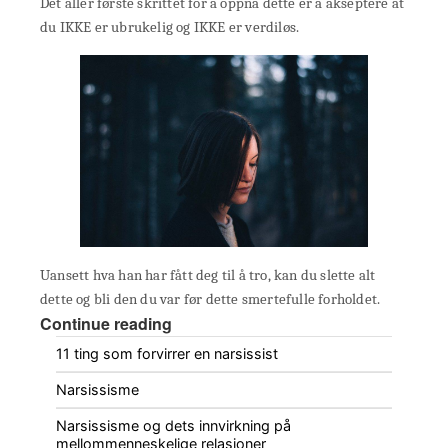
Det aller første skrittet for å oppnå dette er å akseptere at
du IKKE er ubrukelig og IKKE er verdiløs.
Uansett hva han har fått deg til å tro, kan du slette alt
dette og bli den du var før dette smertefulle forholdet.
Continue reading
11 ting som forvirrer en narsissist
Narsissisme
Narsissisme og dets innvirkning på
mellommenneskelige relasjoner