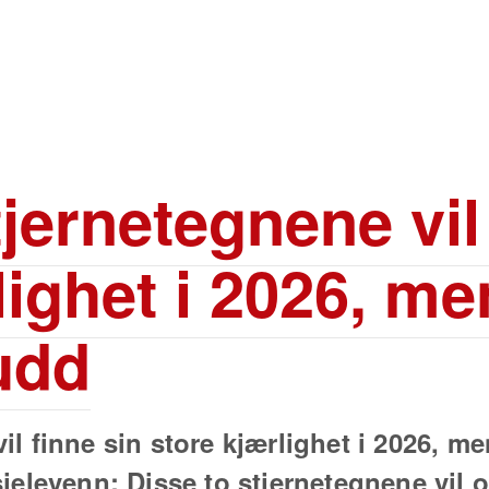
tjernetegnene vil
lighet i 2026, me
rudd
il finne sin store kjærlighet i 2026, me
 sjelevenn: Disse to stjernetegnene vi