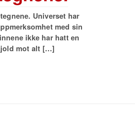
etegnene. Universet har
iv oppmerksomhet med sin
innene ikke har hatt en
kjold mot alt […]