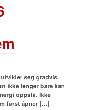
6
fem
utvikler seg gradvis.
an ikke lenger bare kan
energi oppstå. Ikke
om først åpner […]