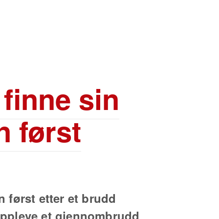
 finne sin
n først
n først etter et brudd
l oppleve et gjennombrudd