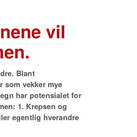
nene vil
men.
dre. Blant
er som vekker mye
tegn har potensialet for
mmen: 1. Krepsen og
ler egentlig hverandre