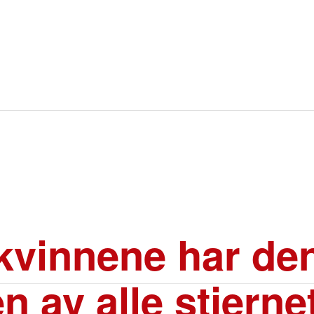
 kvinnene har de
en av alle stjern