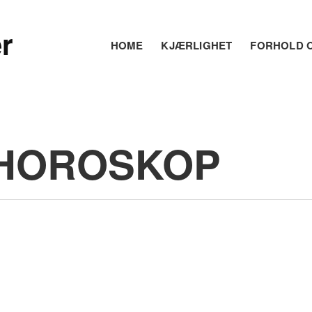
r
HOME
KJÆRLIGHET
FORHOLD O
HOROSKOP