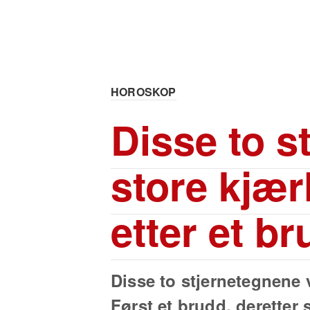
HOROSKOP
Disse to s
store kjær
etter et b
Disse to stjernetegnene v
Først et brudd, deretter