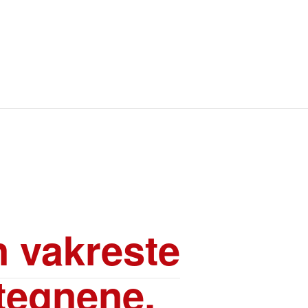
n vakreste
etegnene.