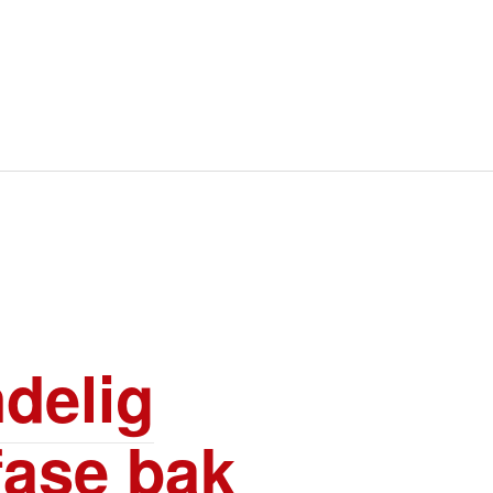
ndelig
fase bak