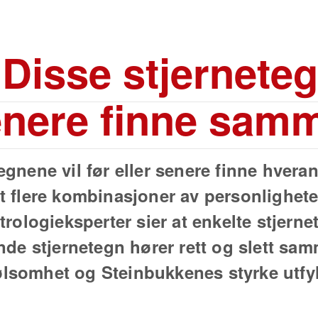
Disse stjerneteg
senere finne sam
gnene vil før eller senere finne hveran
et flere kombinasjoner av personlighet
trologieksperter sier at enkelte stjerne
ende stjernetegn hører rett og slett sa
lsomhet og Steinbukkenes styrke utfyl