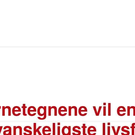
rnetegnene vil e
vanskeligste livs