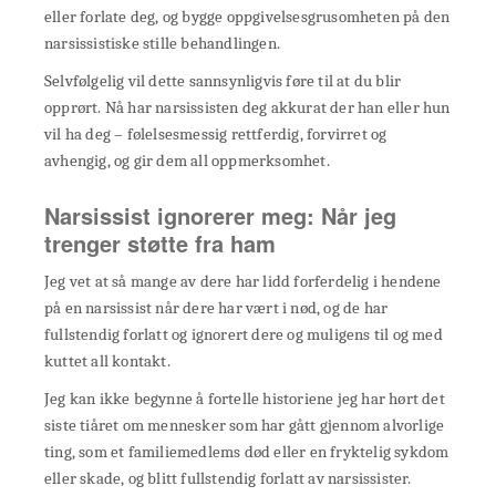
eller forlate deg, og bygge oppgivelsesgrusomheten på den
narsissistiske stille behandlingen.
Selvfølgelig vil dette sannsynligvis føre til at du blir
opprørt. Nå har narsissisten deg akkurat der han eller hun
vil ha deg – følelsesmessig rettferdig, forvirret og
avhengig, og gir dem all oppmerksomhet.
Narsissist ignorerer meg: Når jeg
trenger støtte fra ham
Jeg vet at så mange av dere har lidd forferdelig i hendene
på en narsissist når dere har vært i nød, og de har
fullstendig forlatt og ignorert dere og muligens til og med
kuttet all kontakt.
Jeg kan ikke begynne å fortelle historiene jeg har hørt det
siste tiåret om mennesker som har gått gjennom alvorlige
ting, som et familiemedlems død eller en fryktelig sykdom
eller skade, og blitt fullstendig forlatt av narsissister.