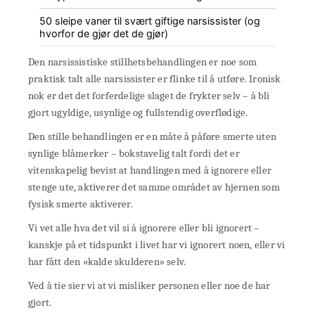
50 sleipe vaner til svært giftige narsissister (og
hvorfor de gjør det de gjør)
Den narsissistiske stillhetsbehandlingen er noe som
praktisk talt alle narsissister er flinke til å utføre. Ironisk
nok er det det forferdelige slaget de frykter selv – å bli
gjort ugyldige, usynlige og fullstendig overflødige.
Den stille behandlingen er en måte å påføre smerte uten
synlige blåmerker – bokstavelig talt fordi det er
vitenskapelig bevist at handlingen med å ignorere eller
stenge ute, aktiverer det samme området av hjernen som
fysisk smerte aktiverer.
Vi vet alle hva det vil si å ignorere eller bli ignorert –
kanskje på et tidspunkt i livet har vi ignorert noen, eller vi
har fått den «kalde skulderen» selv.
Ved å tie sier vi at vi misliker personen eller noe de har
gjort.