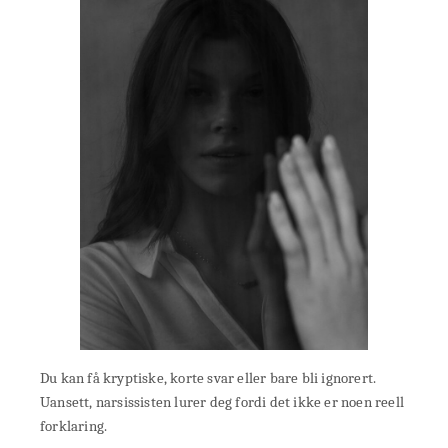
Du kan få kryptiske, korte svar eller bare bli ignorert.
Uansett, narsissisten lurer deg fordi det ikke er noen reell
forklaring.