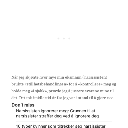
Når jeg skjønte hvor mye min eksmann (narsissisten)
brukte «stillhetsbehandlingen» for å «kontrollere» meg og
holde meg «i sjakk», prøvde jeg å justere svarene mine til
det. Det tok imidlertid år før jeg var i stand til å gjøre noe.
Don’t miss
Narsissisten ignorerer meg: Grunnen til at
narsissister straffer deg ved å ignorere deg
10 typer kvinner som tiltrekker seg narsissister