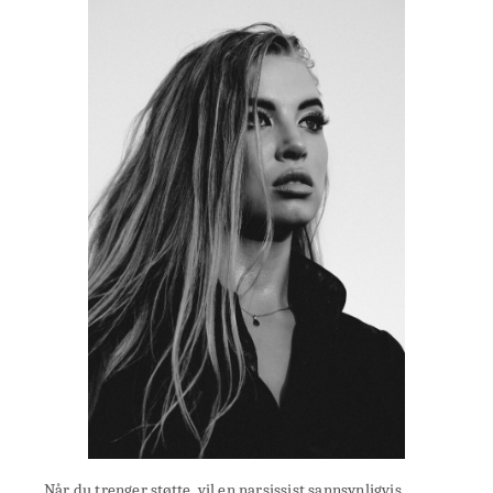
Når du trenger støtte, vil en narsissist sannsynligvis