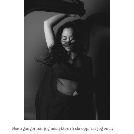
Noen ganger når jeg mislyktes i å slå opp, var jeg en av