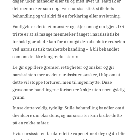
dager, uker, måneder eller til og med livet ut. Faktisk er
det mennesker som opplever narsissistisk stillehets
behandling og vil aldri få en forklaring eller avslutning.
Vanligvis er dette et mønster og skjer om og om igjen. Det
triste er at så mange mennesker fanget i narsissistiske
forhold gjør alt de kan for å unngå den absolutte redselen
ved narsissistisk taushetsbehandling – å bli behandlet
som om de ikke lenger eksisterer.
De gir opp flere grenser, rettigheter og ønsker og gir
narsissisten mer av det narsissisten ønsker, i håp om at
dette vil stoppe torturen, men til ingen nytte. Disse
grusomme handlingene fortsetter å skje uten noen gyldig
grunn.
Innse dette veldig tydelig: Stille behandling handler om å
devaluere din eksistens, og narsissister kan bruke dette
på en rekke måter.
Hvis narsissisten bruker dette våpenet mot deg og du blir