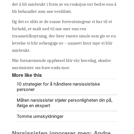
det å bli misbrukt i form av en reaksjon var bedre enn å
bli behandlet som noe verdiløst.
Og det er slikt at de sunne forventningene vi har til et
forhold, er malt ned til noe mer enn ren
traumetilknytning, der hver eneste smule som gis er ​​en
lettelse vi blir avhengige av – uansett hvor mye vi blir
misbrukt.
Når fornærmende oppførsel blir vår hverdag, skader
narsissister oss bare enda mer.
More like this
10 strategier for å håndtere narsissistiske
personer
Måten narsissister stjeler personligheten din på,
ifølge en ekspert
Tomme unnskyldninger
Narsissisten ignorerer meg: Andre