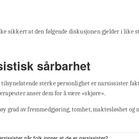
ke sikkert at den følgende diskusjonen gjelder i like st
istisk sårbarhet
in tilsynelatende sterke personlighet er narsissister fa
erapeuter anser dem for å være «skjøre».
 høy grad av fremmedgjøring, tomhet, maktesløshet og 
sissister når folk innser at de er narsissister?