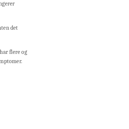
ungerer
nten det
har flere og
ymptomer.