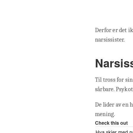
Derfor er det ik
narsissister.
Narsiss
Til tross for s
sårbare. Psykot
De lider av en
mening.
Check this out
Hva skjer med nar