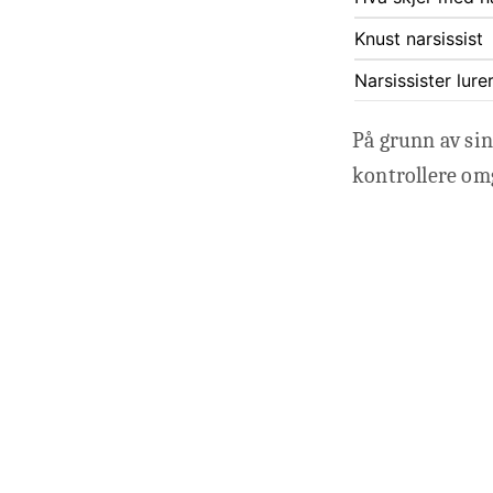
Knust narsissist
Narsissister lu
På grunn av sin
kontrollere omg