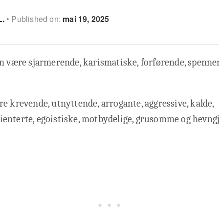
L.
Published on:
mai 19, 2025
an være sjarmerende, karismatiske, forførende, spenne
e krevende, utnyttende, arrogante, aggressive, kalde,
enterte, egoistiske, motbydelige, grusomme og hevngj