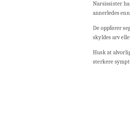
Narsissister ha
annerledes enn
De oppfører seg
skyldes arv elle
Husk at alvorli
sterkere sympt