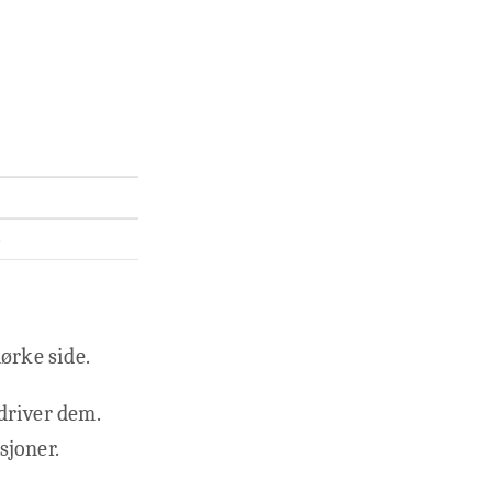
)
ørke side.
driver dem.
sjoner.