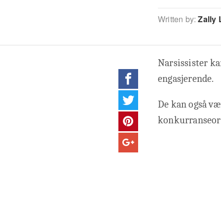
Written by:
Zally 
Narsissister k
engasjerende.
De kan også vær
konkurranseori