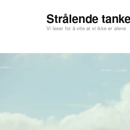
Strålende tanke
Vi leser for å vite at vi ikke er alene