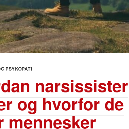
OG PSYKOPATI
dan narsissister
er og hvorfor de
r mennesker