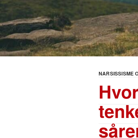
NARSISSISME 
Hvor
tenk
såre