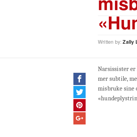
mis
«Hun
Written by:
Zally 
Narsissister er
mer subtile, me
misbruke sine 
«hundeplystring