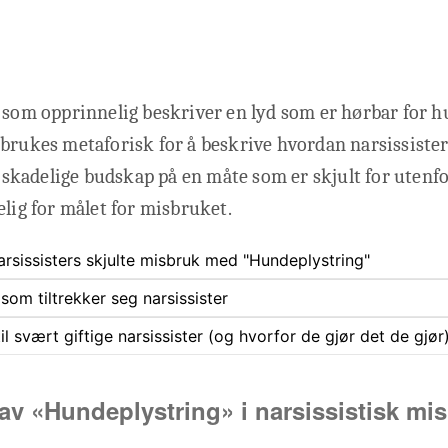
, som opprinnelig beskriver en lyd som er hørbar for 
brukes metaforisk for å beskrive hvordan narsissiste
kadelige budskap på en måte som er skjult for utenf
elig for målet for misbruket.
arsissisters skjulte misbruk med "Hundeplystring"
som tiltrekker seg narsissister
il svært giftige narsissister (og hvorfor de gjør det de gjør
av «Hundeplystring» i narsissistisk mi