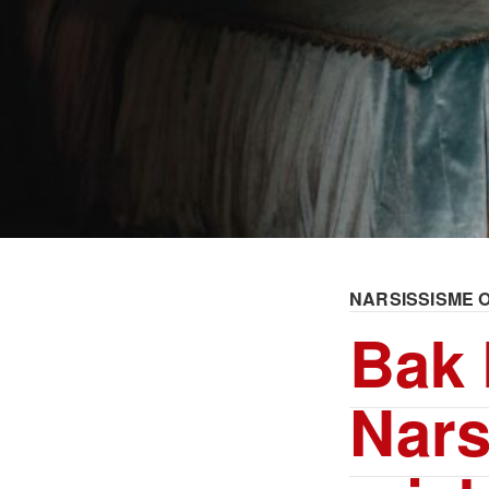
NARSISSISME 
Bak 
Nars