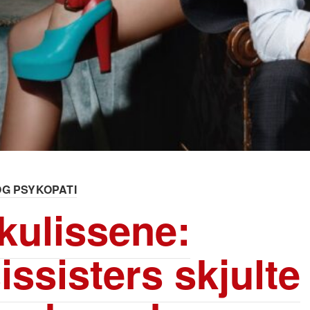
OG PSYKOPATI
kulissene:
issisters skjulte