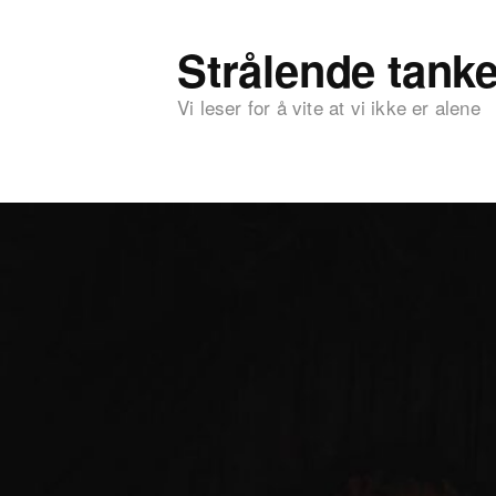
Strålende tanke
Vi leser for å vite at vi ikke er alene