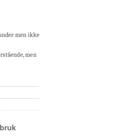
hunder men ikke
r
orstående, men
)
sbruk