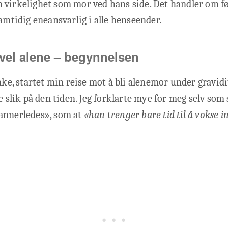
virkelighet som mor ved hans side. Det handler om fø
samtidig eneansvarlig i alle henseender.
evel alene – begynnelsen
ake, startet min reise mot å bli alenemor under gravidit
e slik på den tiden. Jeg forklarte mye for meg selv som 
annerledes», som at
«han trenger bare tid til å vokse i