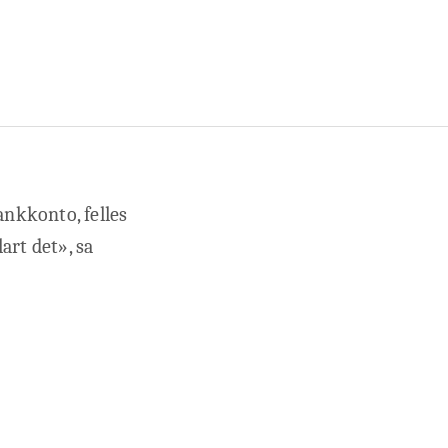
bankkonto, felles
lart det», sa