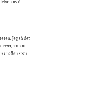
lelsen av å
eten. Jeg så det
stress, som at
nn i rollen som