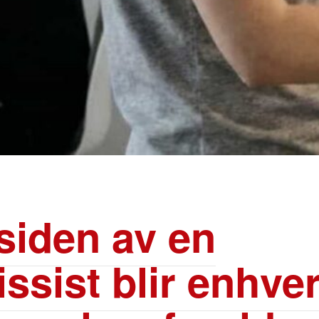
siden av en
ssist blir enhver