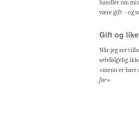
handler om min 
være gift – og 
Gift og lik
Når jeg ser tilb
selvfølgelig ikk
«menn er bare 
far».