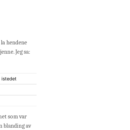
, la hendene
jenne. Jeg sa:
 istedet
net som var
n blanding av