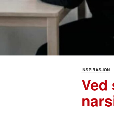
INSPIRASJON
Ved 
narsi