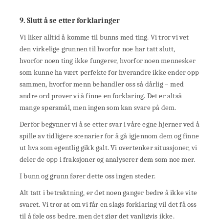
9. Slutt å se etter forklaringer
Vi liker alltid å komme til bunns med ting. Vi tror vi vet
den virkelige grunnen til hvorfor noe har tatt slutt,
hvorfor noen ting ikke fungerer, hvorfor noen mennesker
som kunne ha vært perfekte for hverandre ikke ender opp
sammen, hvorfor menn behandler oss så dårlig – med
andre ord prøver vi å finne en forklaring. Det er altså
mange spørsmål, men ingen som kan svare på dem.
Derfor begynner vi å se etter svar i våre egne hjerner ved å
spille av tidligere scenarier for å gå igjennom dem og finne
ut hva som egentlig gikk galt. Vi overtenker situasjoner, vi
deler de opp i fraksjoner og analyserer dem som noe mer.
I bunn og grunn fører dette oss ingen steder.
Alt tatt i betraktning, er det noen ganger bedre å ikke vite
svaret. Vi tror at om vi får en slags forklaring vil det få oss
til å føle oss bedre, men det gjør det vanligvis ikke.