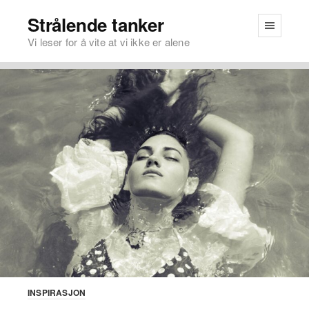
Strålende tanker
Vi leser for å vite at vi ikke er alene
INSPIRASJON