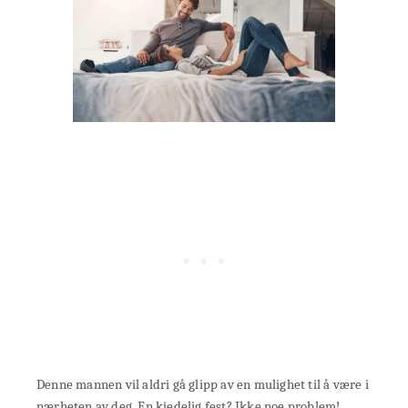
Denne mannen vil aldri gå glipp av en mulighet til å være i
nærheten av deg. En kjedelig fest? Ikke noe problem!