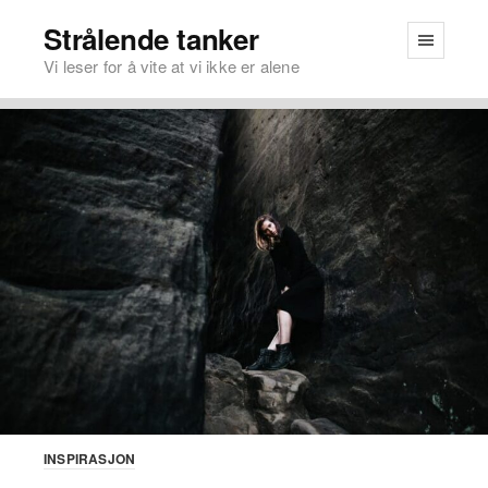
Strålende tanker
Vi leser for å vite at vi ikke er alene
INSPIRASJON