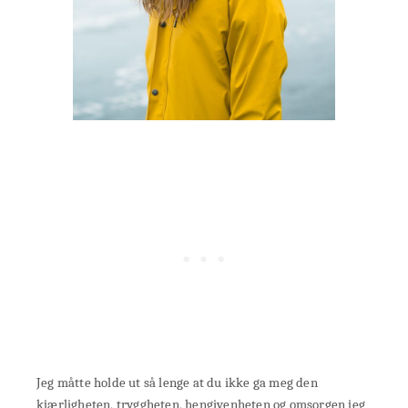
Jeg måtte holde ut så lenge at du ikke ga meg den
kjærligheten, tryggheten, hengivenheten og omsorgen jeg