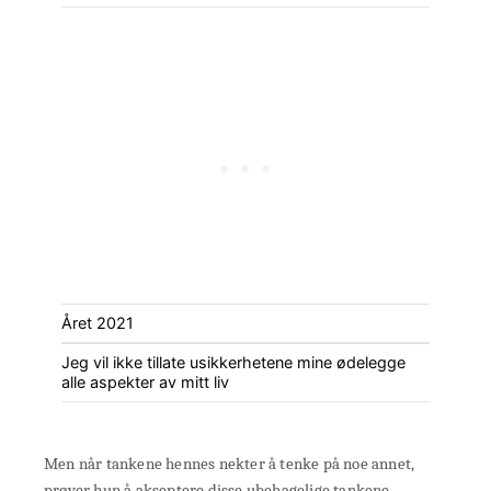
Året 2021
Jeg vil ikke tillate usikkerhetene mine ødelegge
alle aspekter av mitt liv
Men når tankene hennes nekter å tenke på noe annet,
prøver hun å akseptere disse ubehagelige tankene.