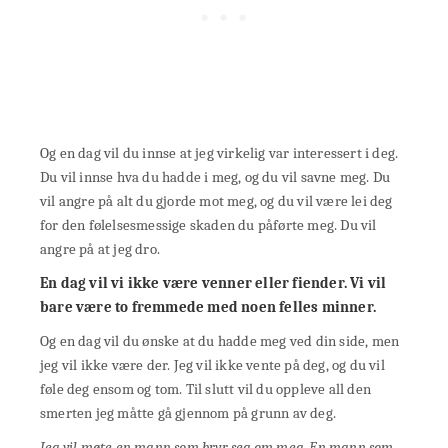
Og en dag vil du innse at jeg virkelig var interessert i deg.
Du vil innse hva du hadde i meg, og du vil savne meg. Du
vil angre på alt du gjorde mot meg, og du vil være lei deg
for den følelsesmessige skaden du påførte meg. Du vil
angre på at jeg dro.
En dag vil vi ikke være venner eller fiender. Vi vil
bare være to fremmede med noen felles minner.
Og en dag vil du ønske at du hadde meg ved din side, men
jeg vil ikke være der. Jeg vil ikke vente på deg, og du vil
føle deg ensom og tom. Til slutt vil du oppleve all den
smerten jeg måtte gå gjennom på grunn av deg.
Jeg vil møte en mann som bryr seg om meg. En mann som