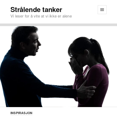
Strålende tanker
Vi leser for å vite at vi ikke er alene
INSPIRASJON