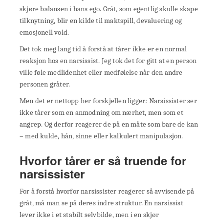
skjøre balansen i hans ego. Gråt, som egentlig skulle skape
tilknytning, blir en kilde til maktspill, devaluering og
emosjonell vold.
Det tok meg lang tid å forstå at tårer ikke er en normal
reaksjon hos en narsissist. Jeg tok det for gitt at en person
ville føle medlidenhet eller medfølelse når den andre
personen gråter.
Men det er nettopp her forskjellen ligger: Narsissister ser
ikke tårer som en anmodning om nærhet, men som et
angrep. Og derfor reagerer de på en måte som bare de kan
– med kulde, hån, sinne eller kalkulert manipulasjon.
Hvorfor tårer er så truende for
narsissister
For å forstå hvorfor narsissister reagerer så avvisende på
gråt, må man se på deres indre struktur. En narsissist
lever ikke i et stabilt selvbilde, men i en skjør