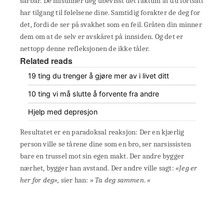
sårbar. De misunner deg ubevisst det faktum at du fortsatt
har tilgang til følelsene dine. Samtidig forakter de deg for
det, fordi de ser på svakhet som en feil. Gråten din minner
dem om at de selv er avskåret på innsiden. Og det er
nettopp denne refleksjonen de ikke tåler.
Related reads
19 ting du trenger å gjøre mer av i livet ditt
10 ting vi må slutte å forvente fra andre
Hjelp med depresjon
Resultatet er en paradoksal reaksjon: Der en kjærlig
person ville se tårene dine som en bro, ser narsissisten
bare en trussel mot sin egen makt. Der andre bygger
nærhet, bygger han avstand. Der andre ville sagt:
«Jeg er
her for deg»,
sier han: »
Ta
deg
sammen
.
«