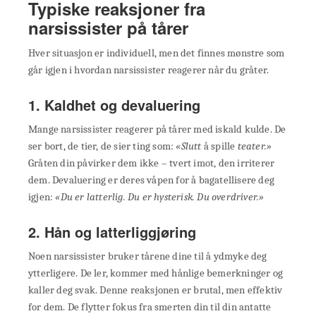
Typiske reaksjoner fra
narsissister på tårer
Hver situasjon er individuell, men det finnes mønstre som
går igjen i hvordan narsissister reagerer når du gråter.
1. Kaldhet og devaluering
Mange narsissister reagerer på tårer med iskald kulde. De
ser bort, de tier, de sier ting som:
«Slutt
å spille
teater.»
Gråten din påvirker dem ikke – tvert imot, den irriterer
dem. Devaluering er deres våpen for å bagatellisere deg
igjen:
«Du er latterlig. Du er hysterisk. Du overdriver.»
2. Hån og latterliggjøring
Noen narsissister bruker tårene dine til å ydmyke deg
ytterligere. De ler, kommer med hånlige bemerkninger og
kaller deg svak. Denne reaksjonen er brutal, men effektiv
for dem. De flytter fokus fra smerten din til din antatte