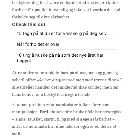
beskylder deg for å være en byrde. Andre stivner i kulde
fordi de får panikk innvendig og ikke vet hvordan de skal
forholde seg til ekte sårbarhet.
Check this out
15 tegn på at du er for vanskelig på deg selv
Når forholdet er over
10 ting å huske på nå som det nye året har
begynt
Atter andre snur umiddelbart på situasjonen og gjør seg
selv til offer:
«Se hva du gjør med meg med tårene dine.»
I
alle tilfeller handler det imidlertid ikke om deg, men om
hans behov for å beskytte sin egen fasade.
Et annet problem er at narsissister tolker tårer som
manipulasjon. Fordi de selv ofte bruker følelser strategisk
– sinne, taushet, sjarm, til og med sin egen sårbarhet –
antar de automatisk at dine følelser også er en del av et
spill.