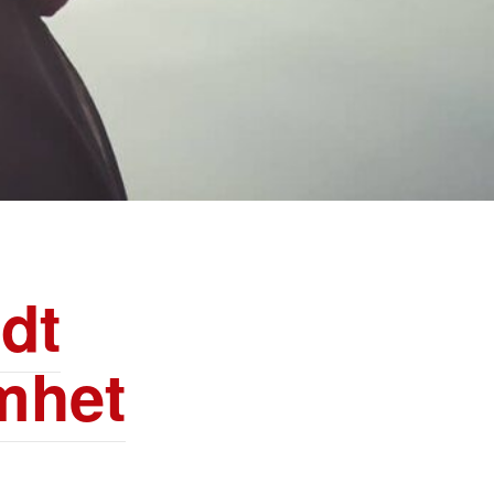
rdt
mhet