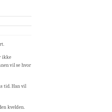
rt.
r ikke
nen vil se hvor
s tid. Han vil
den kvelden.