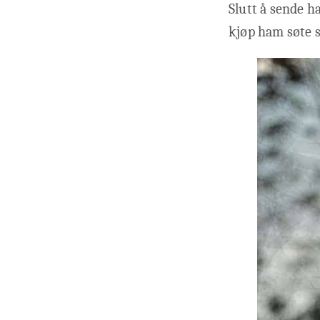
Slutt å sende h
kjøp ham søte sm