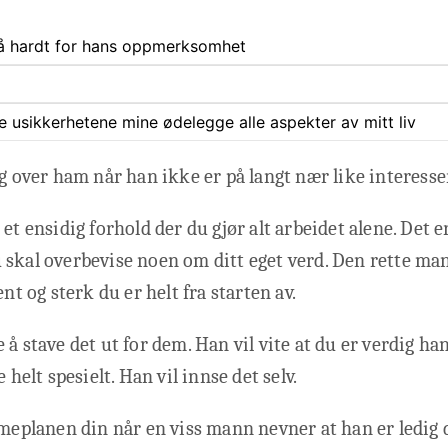
så hardt for hans oppmerksomhet
ate usikkerhetene mine ødelegge alle aspekter av mitt liv
eg over ham når han ikke er på langt nær like interesse
et ensidig forhold der du gjør alt arbeidet alene. Det e
skal overbevise noen om ditt eget verd. Den rette man
ent og sterk du er helt fra starten av.
å stave det ut for dem. Han vil vite at du er verdig han
e helt spesielt. Han vil innse det selv.
imeplanen din når en viss mann nevner at han er ledig 