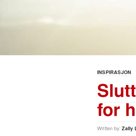
INSPIRASJON
Slut
for 
Written by:
Zally 