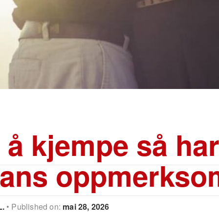
t å kjempe så ha
hans oppmerkso
L.
Published on:
mai 28, 2026