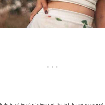
lt du har å by på når han tydeligvis ikke setter pris på