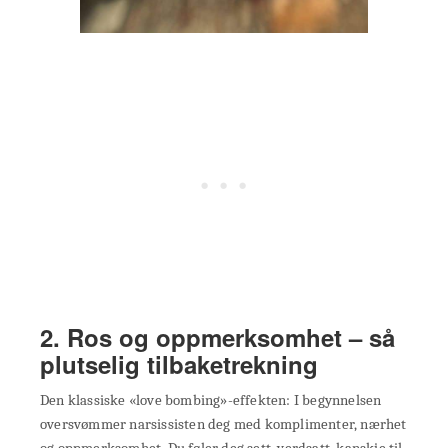
2. Ros og oppmerksomhet – så
plutselig tilbaketrekning
Den klassiske «love bombing»-effekten: I begynnelsen
oversvømmer narsissisten deg med komplimenter, nærhet
og oppmerksomhet. Du føler deg sett, verdsatt, kanskje til