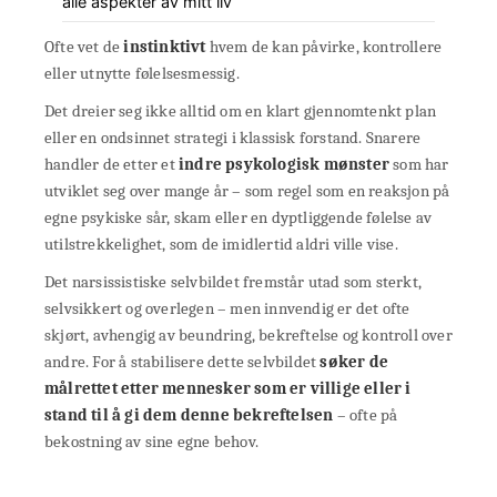
alle aspekter av mitt liv
Ofte vet de
instinktivt
hvem de kan påvirke, kontrollere
eller utnytte følelsesmessig.
Det dreier seg ikke alltid om en klart gjennomtenkt plan
eller en ondsinnet strategi i klassisk forstand. Snarere
handler de etter et
indre psykologisk mønster
som har
utviklet seg over mange år – som regel som en reaksjon på
egne psykiske sår, skam eller en dyptliggende følelse av
utilstrekkelighet, som de imidlertid aldri ville vise.
Det narsissistiske selvbildet fremstår utad som sterkt,
selvsikkert og overlegen – men innvendig er det ofte
skjørt, avhengig av beundring, bekreftelse og kontroll over
andre. For å stabilisere dette selvbildet
søker de
målrettet etter mennesker som er villige eller i
stand til å gi dem denne bekreftelsen
– ofte på
bekostning av sine egne behov.