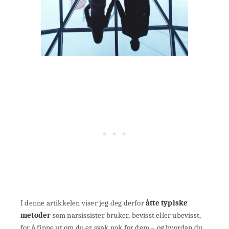
I denne artikkelen viser jeg deg derfor
åtte typiske
metoder
som narsissister bruker, bevisst eller ubevisst,
for å finne ut om du er svak nok for dem – og hvordan du