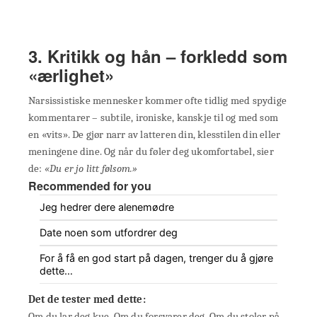
3. Kritikk og hån – forkledd som
«ærlighet»
Narsissistiske mennesker kommer ofte tidlig med spydige
kommentarer – subtile, ironiske, kanskje til og med som
en «vits». De gjør narr av latteren din, klesstilen din eller
meningene dine. Og når du føler deg ukomfortabel, sier
de:
«Du er jo litt følsom.»
Recommended for you
Jeg hedrer dere alenemødre
Date noen som utfordrer deg
For å få en god start på dagen, trenger du å gjøre
dette…
Det de tester med dette:
Om du lar deg kue. Om du forsvarer deg. Om du stoler på