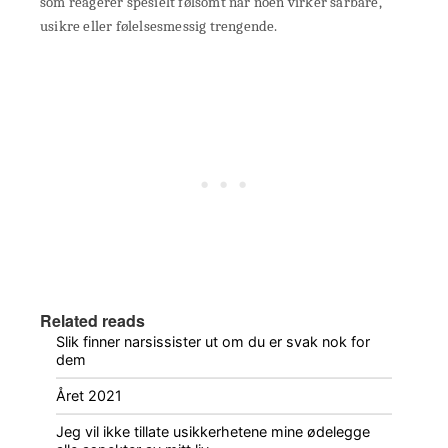
som reagerer spesielt følsomt når noen virker sårbare,
usikre eller følelsesmessig trengende.
Related reads
Slik finner narsissister ut om du er svak nok for
dem
Året 2021
Jeg vil ikke tillate usikkerhetene mine ødelegge