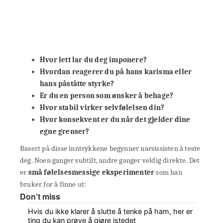
Hvor lett lar du deg imponere?
Hvordan reagerer du på hans karisma eller
hans påståtte styrke?
Er du en person som ønsker å behage?
Hvor stabil virker selvfølelsen din?
Hvor konsekvent er du når det gjelder dine
egne grenser?
Basert på disse inntrykkene begynner narsissisten å teste
deg. Noen ganger subtilt, andre ganger veldig direkte. Det
er
små følelsesmessige eksperimenter
som han
bruker for å finne ut:
Don’t miss
Hvis du ikke klarer å slutte å tenke på ham, her er
ting du kan prøve å gjøre istedet