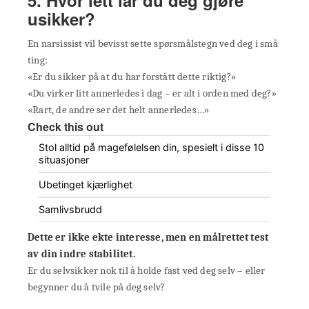
5. Hvor lett lar du deg gjøre
usikker?
En narsissist vil bevisst sette spørsmålstegn ved deg i små
ting:
«Er du sikker på at du har forstått dette riktig?»
«Du virker litt annerledes i dag – er alt i orden med deg?»
«Rart, de andre ser det helt annerledes…»
Check this out
Stol alltid på magefølelsen din, spesielt i disse 10
situasjoner
Ubetinget kjærlighet
Samlivsbrudd
Dette er ikke ekte interesse, men en målrettet test
av din indre stabilitet.
Er du selvsikker nok til å holde fast ved deg selv – eller
begynner du å tvile på deg selv?