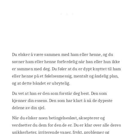
Du elsker å være sammen med ham eller henne, og du
savner ham eller henne forferdelig når han eller hun ikke
er sammen med deg. Du føler at du er dypt knyttet til ham
eller henne på et følelsesmessig, mentalt og åndelig plan,
og at dette båndet er ubrytelig.
Du vet at han er den som forstår deg best. Den som
kjenner din essens. Den som har klart å nå de dypeste
delene av din sjel.
Når du elsker noen betingelsesløst, aksepterer og
verdsetter du dem for den de er. Du er klar over alle deres
usikkerheter, irriterende vaner, frykt, problemer og