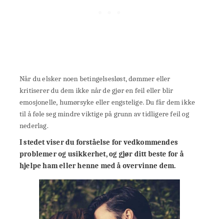
Når du elsker noen betingelsesløst, dømmer eller
kritiserer du dem ikke når de gjør en feil eller blir
emosjonelle, humørsyke eller engstelige. Du får dem ikke
til å føle seg mindre viktige på grunn av tidligere feil og
nederlag.
I stedet viser du forståelse for vedkommendes
problemer og usikkerhet, og gjør ditt beste for å
hjelpe ham eller henne med å overvinne dem.