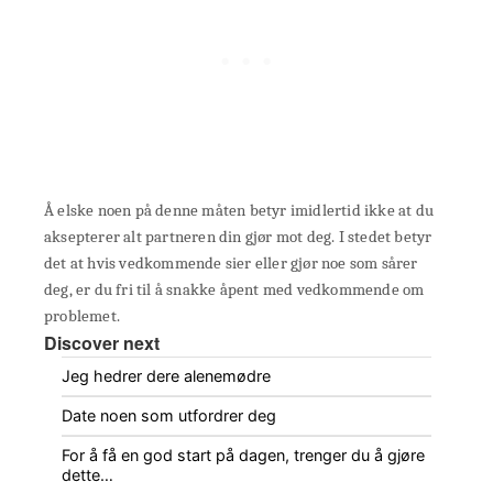
Å elske noen på denne måten betyr imidlertid ikke at du
aksepterer alt partneren din gjør mot deg. I stedet betyr
det at hvis vedkommende sier eller gjør noe som sårer
deg, er du fri til å snakke åpent med vedkommende om
problemet.
Discover next
Jeg hedrer dere alenemødre
Date noen som utfordrer deg
For å få en god start på dagen, trenger du å gjøre
dette…