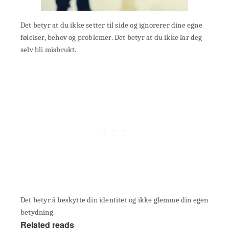
Det betyr at du ikke setter til side og ignorerer dine egne
følelser, behov og problemer. Det betyr at du ikke lar deg
selv bli misbrukt.
Det betyr å beskytte din identitet og ikke glemme din egen
betydning.
Related reads