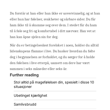
Du forstår at han eller hun ikke er uovervinnelig, og at han
eller hun har følelser, svakheter og sårbare sider. Du får
ham ikke til å skamme seg over dem. I stedet får du ham
til å føle seg fri og komfortabel i ditt nærvær. Han vet at
han kan åpne sjelen sin for deg.
Når du er betingelsesløst forelsket i noen, holder du alltid
lidenskapens flamme i live. Du husker hvordan du følte
deg i begynnelsen av forholdet, og du sørger for å holde
den følelsen i live etterpå, uansett om dere har vært
sammen i seks måneder eller seks år.
Further reading
Stol alltid på magefølelsen din, spesielt i disse 10
situasjoner
Ubetinget kjærlighet
Samlivsbrudd