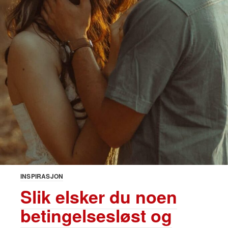
INSPIRASJON
Slik elsker du noen
betingelsesløst og