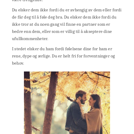
Du elsker dem ikke fordi du er avhengig av dem eller fordi
de får deg til å føle deg bra. Du elsker dem ikke fordi du
ikke tror at du noen gang vil finne en partner som er
bedre enn dem, eller som er villig til å akseptere dine
ufullkommenheter.
I stedet elsker du ham fordi følelsene dine for ham er
rene, dype og ærlige. Du er helt fri for forventninger og
behov.