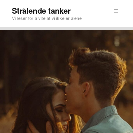
Strålende tanker
Vi leser for å vite at vi ikke er alene