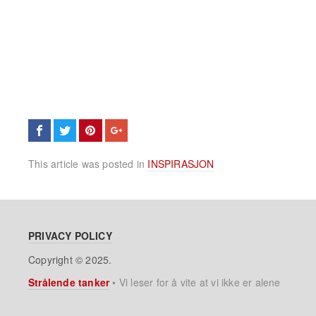
This article was posted in
INSPIRASJON
PRIVACY POLICY
Copyright © 2025.
Strålende tanker
•
Vi leser for å vite at vi ikke er alene