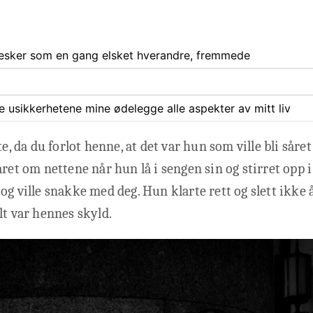
nnesker som en gang elsket hverandre, fremmede
ate usikkerhetene mine ødelegge alle aspekter av mitt liv
te, da du forlot henne, at det var hun som ville bli såret 
ret om nettene når hun lå i sengen sin og stirret opp i 
og ville snakke med deg. Hun klarte rett og slett ikke å
lt var hennes skyld.