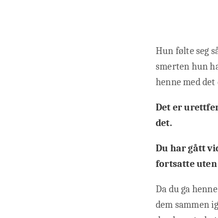
Hun følte seg s
smerten hun had
henne med det 
Det er urettfe
det.
Du har gått vi
fortsatte ute
Da du ga henne 
dem sammen igje