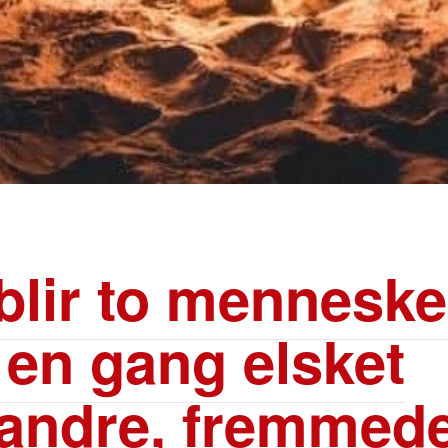
 blir to menneske
en gang elsket
andre, fremmed