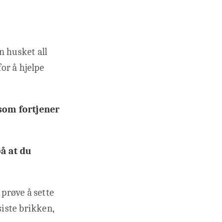
n husket all
or å hjelpe
 som fortjener
å at du
 prøve å sette
siste brikken,