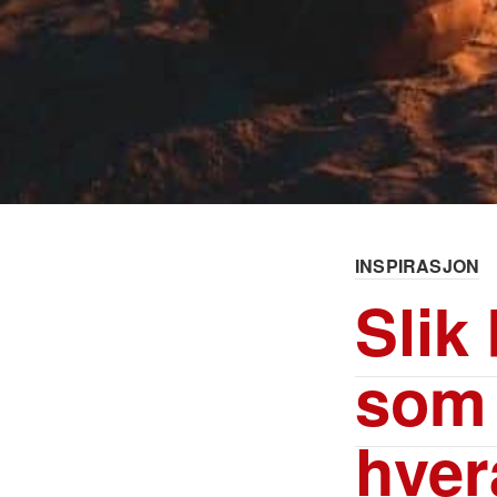
INSPIRASJON
Slik
som 
hver