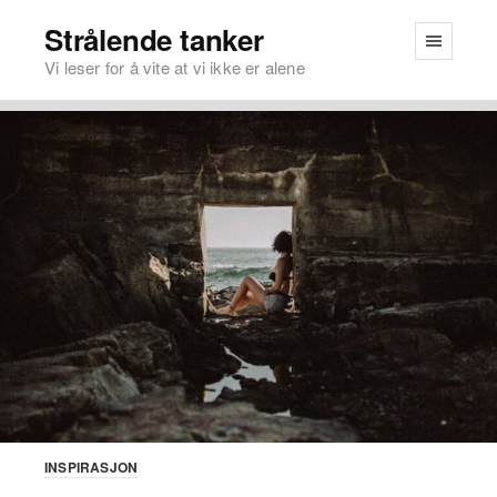
Strålende tanker
Vi leser for å vite at vi ikke er alene
INSPIRASJON