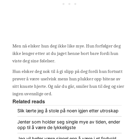
Men nå elsker hun deg ikke like mye. Hun forfølger deg
ikke lenger etter at du jaget henne bort bare fordi hun
viste deg sine følelser.
Hun elsker deg nok til å gi slipp på deg fordi hun fortsatt
prøver å være uselvisk mens hun plukker opp bitene av
sitt knuste hjerte. Og når du går, smiler hun til deg og sier
ingen uvennlige ord.
Related reads
Slik lærte jeg å stole på noen igjen etter utroskap
Jenter som holder seg single mye av tiden, ender
opp til å være de lykkeligste
Jeg vil heller være singel enn å være i et forhold