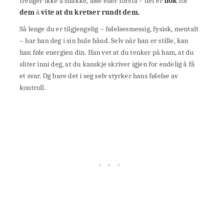
trenger ikke å snakke, løse eller forstå – det er
nok
for
dem
å
vite at du kretser rundt dem.
Så lenge du er tilgjengelig – følelsesmessig, fysisk, mentalt
– har han deg i sin hule hånd. Selv når han er stille, kan
han føle energien din. Han vet at du tenker på ham, at du
sliter inni deg, at du kanskje skriver igjen for endelig å få
et svar. Og bare det i seg selv styrker hans følelse av
kontroll.