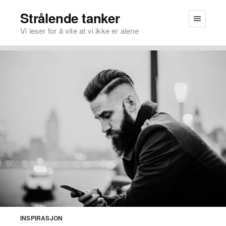
Strålende tanker
Vi leser for å vite at vi ikke er alene
INSPIRASJON