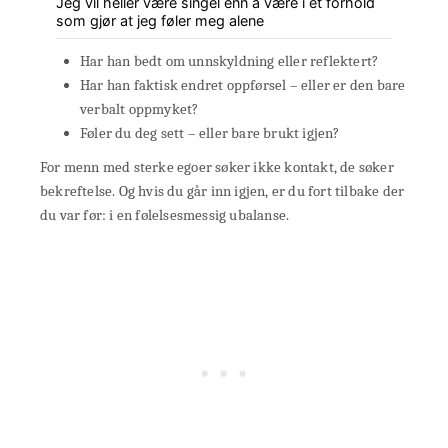
Jeg vil heller være singel enn å være i et forhold
som gjør at jeg føler meg alene
Har han bedt om unnskyldning eller reflektert?
Har han faktisk endret oppførsel – eller er den bare
verbalt oppmyket?
Føler du deg sett – eller bare brukt igjen?
For menn med sterke egoer søker ikke kontakt, de søker
bekreftelse. Og hvis du går inn igjen, er du fort tilbake der
du var før: i en følelsesmessig ubalanse.