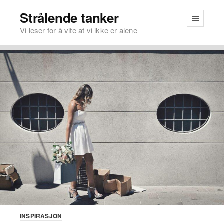
Strålende tanker
Vi leser for å vite at vi ikke er alene
INSPIRASJON