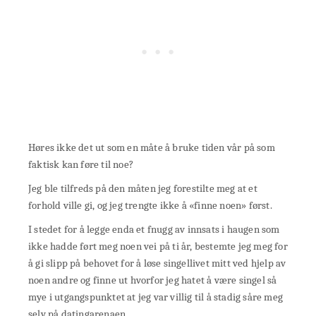
Høres ikke det ut som en måte å bruke tiden vår på som
faktisk kan føre til noe?
Jeg ble tilfreds på den måten jeg forestilte meg at et
forhold ville gi, og jeg trengte ikke å «finne noen» først.
I stedet for å legge enda et fnugg av innsats i haugen som
ikke hadde ført meg noen vei på ti år, bestemte jeg meg for
å gi slipp på behovet for å løse singellivet mitt ved hjelp av
noen andre og finne ut hvorfor jeg hatet å være singel så
mye i utgangspunktet at jeg var villig til å stadig såre meg
selv på datingarenaen.