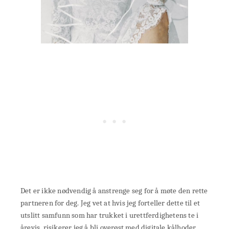
Det er ikke nødvendig å anstrenge seg for å møte den rette
partneren for deg. Jeg vet at hvis jeg forteller dette til et
utslitt samfunn som har trukket i urettferdighetens te i
årevis, risikerer jeg å bli overøst med digitale kålhoder.