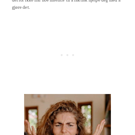
derfor ikke har noe insentiv til å faktisk hjelpe deg med å
gjøre det.