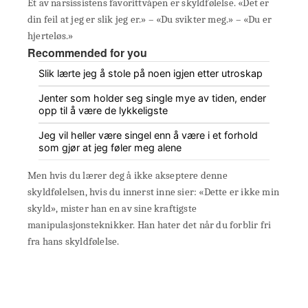
Et av narsissistens favorittvåpen er skyldfølelse. «Det er
din feil at jeg er slik jeg er.» – «Du svikter meg.» – «Du er
hjerteløs.»
Recommended for you
Slik lærte jeg å stole på noen igjen etter utroskap
Jenter som holder seg single mye av tiden, ender
opp til å være de lykkeligste
Jeg vil heller være singel enn å være i et forhold
som gjør at jeg føler meg alene
Men hvis du lærer deg å ikke akseptere denne
skyldfølelsen, hvis du innerst inne sier: «Dette er ikke min
skyld», mister han en av sine kraftigste
manipulasjonsteknikker. Han hater det når du forblir fri
fra hans skyldfølelse.