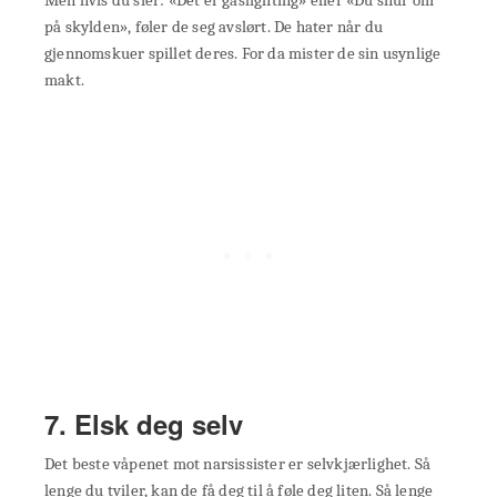
Men hvis du sier: «Det er gaslighting» eller «Du snur om
på skylden», føler de seg avslørt. De hater når du
gjennomskuer spillet deres. For da mister de sin usynlige
makt.
7. Elsk deg selv
Det beste våpenet mot narsissister er selvkjærlighet. Så
lenge du tviler, kan de få deg til å føle deg liten. Så lenge