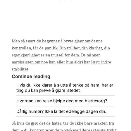
Men så snart du begynner å bryte gjennom denne
kontrollen, får de panikk. Din stillhet, din klarhet, din
egenkjærlighet er en trussel for dem. De minner
narsissisten om noe han eller hun aldri har lært: indre
stabilitet.
Continue reading
Hvis du ikke klarer å slutte å tenke på ham, her er
ting du kan prøve å gjøre istedet
Hvordan kan reise hjelpe deg med hjertesorg?
Dårlig humør? Ikke la det ødelegge dagen din.
Så hvis du gjør det de hater, tar du ikke bare makten fra
dem – du konfronterer dem også med deres største frykt: