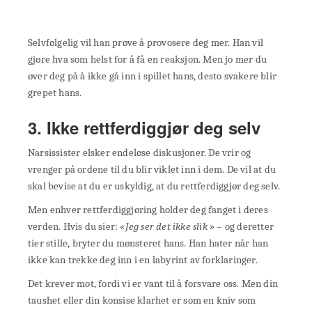
Selvfølgelig vil han prøve å provosere deg mer. Han vil
gjøre hva som helst for å få en reaksjon. Men jo mer du
øver deg på å ikke gå inn i spillet hans, desto svakere blir
grepet hans.
3. Ikke rettferdiggjør deg selv
Narsissister elsker endeløse diskusjoner. De vrir og
vrenger på ordene til du blir viklet inn i dem. De vil at du
skal bevise at du er uskyldig, at du rettferdiggjør deg selv.
Men enhver rettferdiggjøring holder deg fanget i deres
verden. Hvis du sier:
«Jeg ser det ikke slik
» – og deretter
tier stille, bryter du mønsteret hans. Han hater når han
ikke kan trekke deg inn i en labyrint av forklaringer.
Det krever mot, fordi vi er vant til å forsvare oss. Men din
taushet eller din konsise klarhet er som en kniv som