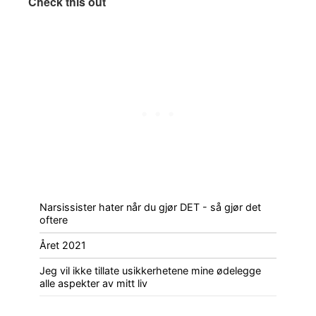
Check this out
Narsissister hater når du gjør DET - så gjør det
oftere
Året 2021
Jeg vil ikke tillate usikkerhetene mine ødelegge
alle aspekter av mitt liv