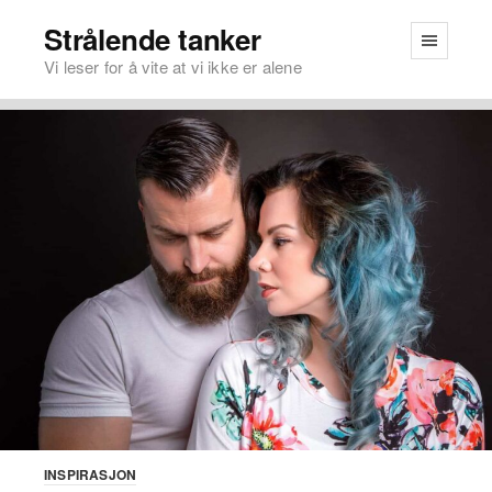
Strålende tanker
Vi leser for å vite at vi ikke er alene
INSPIRASJON