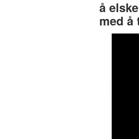
å elske
med å 