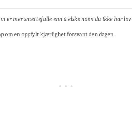
om er mer smertefulle enn å elske noen du ikke har lov t
p om en oppfylt kjærlighet forsvant den dagen.