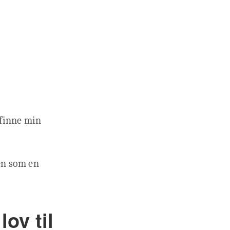
 finne min
ten som en
ov til