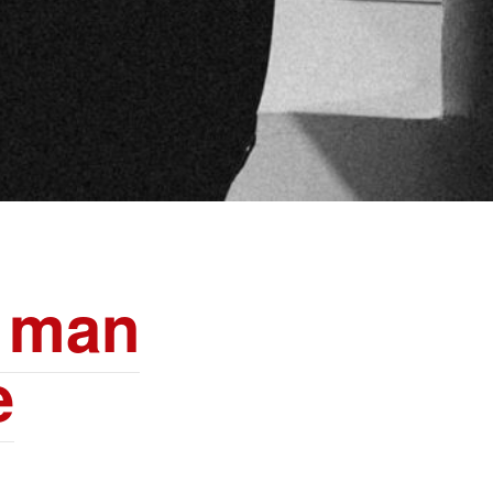
n man
e