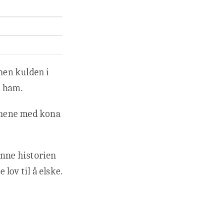
 men kulden i
d ham.
lemene med kona
enne historien
lov til å elske.