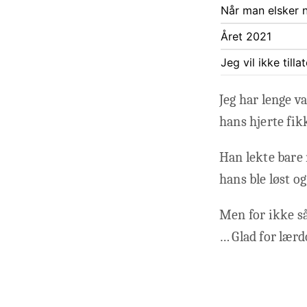
Når man elsker n
Året 2021
Jeg vil ikke till
Jeg har lenge v
hans hjerte fik
Han lekte bare 
hans ble løst og
Men for ikke så
… Glad for lærd