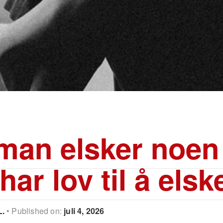
man elsker noe
har lov til å elsk
L.
Published on:
juli 4, 2026