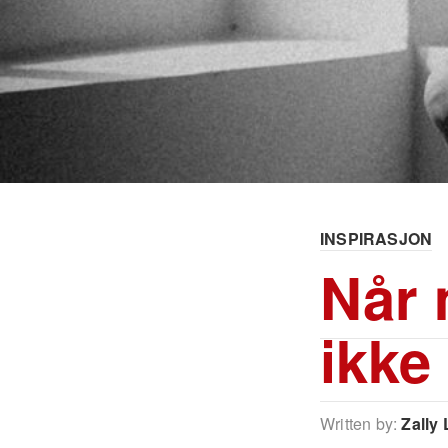
INSPIRASJON
Når 
ikke 
Written by:
Zally 