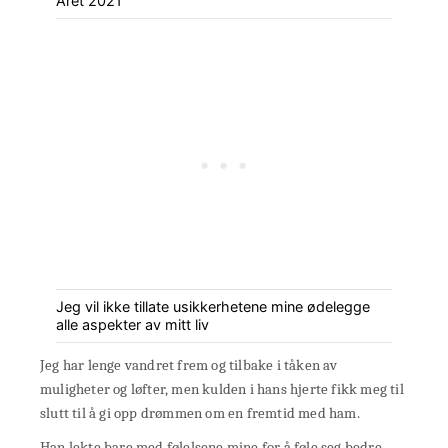
Året 2021
Jeg vil ikke tillate usikkerhetene mine ødelegge
alle aspekter av mitt liv
Jeg har lenge vandret frem og tilbake i tåken av
muligheter og løfter, men kulden i hans hjerte fikk meg til
slutt til å gi opp drømmen om en fremtid med ham.
Han lekte bare med følelsene mine for å føle seg bedre,