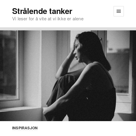
Strålende tanker
Vi leser for å vite at vi ikke er alene
INSPIRASJON