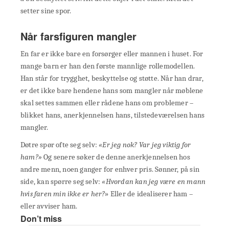
setter sine spor.
Når farsfiguren mangler
En far er ikke bare en forsørger eller mannen i huset. For
mange barn er han den første mannlige rollemodellen.
Han står for trygghet, beskyttelse og støtte. Når han drar,
er det ikke bare hendene hans som mangler når møblene
skal settes sammen eller rådene hans om problemer –
blikket hans, anerkjennelsen hans, tilstedeværelsen hans
mangler.
Døtre spør ofte seg selv:
«Er jeg nok? Var jeg viktig for
ham?»
Og senere søker de denne anerkjennelsen hos
andre menn, noen ganger for enhver pris. Sønner, på sin
side, kan spørre seg selv:
«Hvordan kan jeg være en mann
hvis faren min ikke er her?
» Eller de idealiserer ham –
eller avviser ham.
Don’t miss