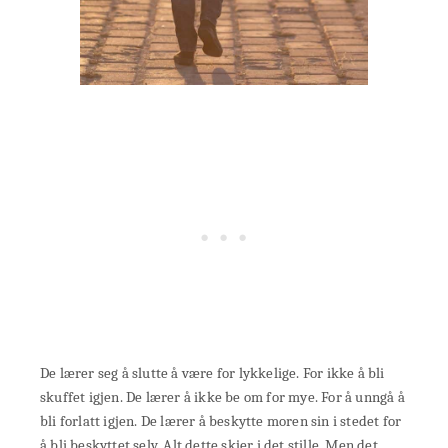
De lærer seg å slutte å være for lykkelige. For ikke å bli
skuffet igjen. De lærer å ikke be om for mye. For å unngå å
bli forlatt igjen. De lærer å beskytte moren sin i stedet for
å bli beskyttet selv. Alt dette skjer i det stille. Men det