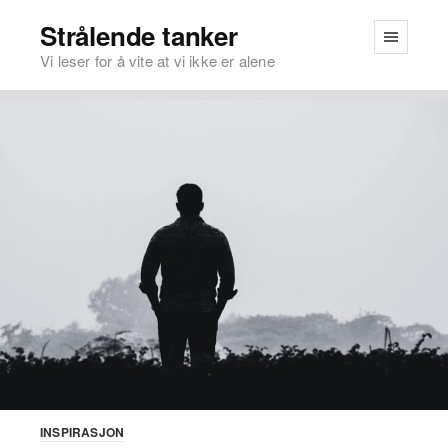
Strålende tanker
Vi leser for å vite at vi ikke er alene
INSPIRASJON