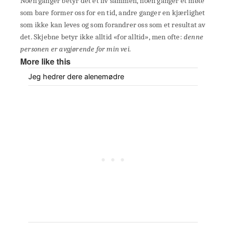
Noen ganger betyr det et liv sammen, noen ganger et møte
som bare former oss for en tid, andre ganger en kjærlighet
som ikke kan leves og som forandrer oss som et resultat av
det. Skjebne betyr ikke alltid «for alltid», men ofte:
denne
personen er avgjørende for min vei.
More like this
Jeg hedrer dere alenemødre