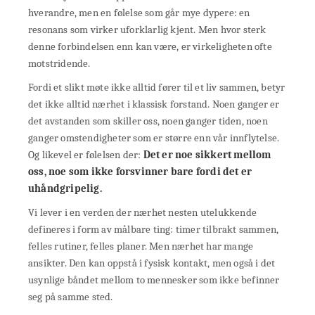
hverandre, men en følelse som går mye dypere: en
resonans som virker uforklarlig kjent. Men hvor sterk
denne forbindelsen enn kan være, er virkeligheten ofte
motstridende.
Fordi et slikt møte ikke alltid fører til et liv sammen, betyr
det ikke alltid nærhet i klassisk forstand. Noen ganger er
det avstanden som skiller oss, noen ganger tiden, noen
ganger omstendigheter som er større enn vår innflytelse.
Og likevel er følelsen der:
Det er noe sikkert mellom
oss, noe som ikke forsvinner bare fordi det er
uhåndgripelig.
Vi lever i en verden der nærhet nesten utelukkende
defineres i form av målbare ting: timer tilbrakt sammen,
felles rutiner, felles planer. Men nærhet har mange
ansikter. Den kan oppstå i fysisk kontakt, men også i det
usynlige båndet mellom to mennesker som ikke befinner
seg på samme sted.