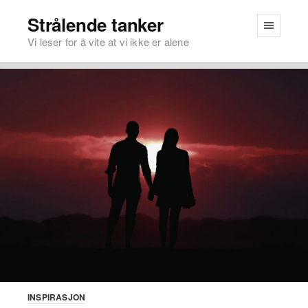
Strålende tanker
Vi leser for å vite at vi ikke er alene
INSPIRASJON