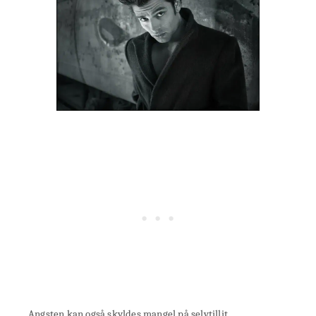
Angsten kan også skyldes mangel på selvtillit.