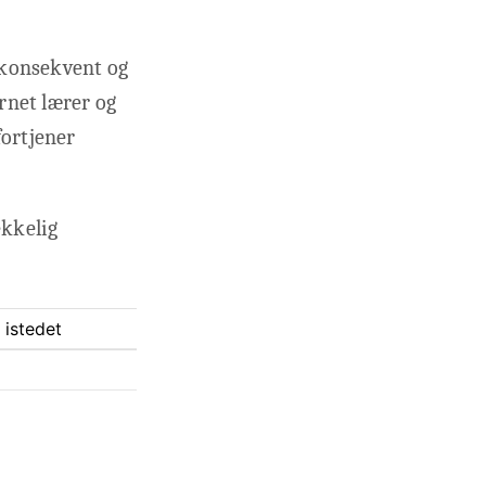
 konsekvent og
arnet lærer og
fortjener
ekkelig
 istedet