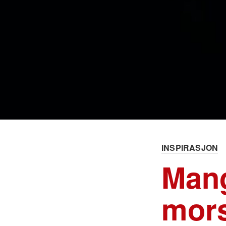
INSPIRASJON
Mang
mors