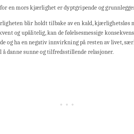
 for en mors kjærlighet er dyptgripende og grunnlegge
ligheten blir holdt tilbake av en kald, kjærlighetsløs m
vent og upålitelig, kan de følelsesmessige konsekvens
e og ha en negativ innvirkning på resten av livet, særl
l å danne sunne og tilfredsstillende relasjoner.