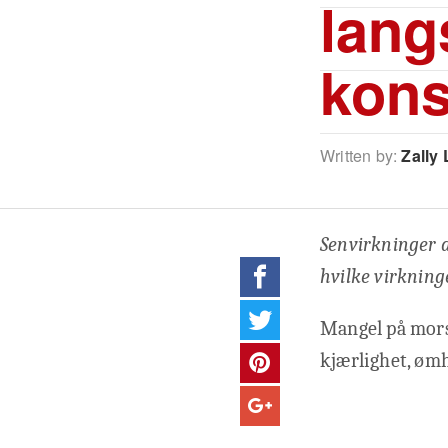
lang
kons
Written by:
Zally 
Senvirkninger 
hvilke virkning
Mangel på mors
kjærlighet, ømh