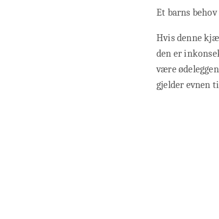
Et barns behov
Hvis denne kjær
den er inkonsek
være ødeleggend
gjelder evnen ti