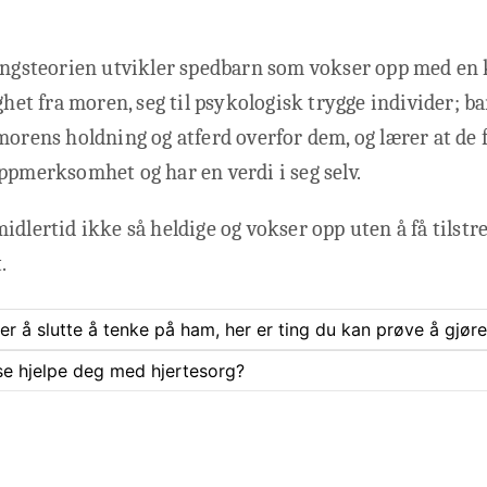
ningsteorien utvikler spedbarn som vokser opp med en
ighet fra moren, seg til psykologisk trygge individer; b
morens holdning og atferd overfor dem, og lærer at de 
ppmerksomhet og har en verdi i seg selv.
idlertid ikke så heldige og vokser opp uten å få tilstr
.
rer å slutte å tenke på ham, her er ting du kan prøve å gjøre
se hjelpe deg med hjertesorg?