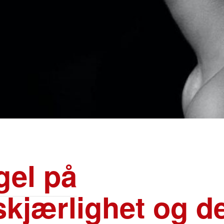
el på
kjærlighet og d