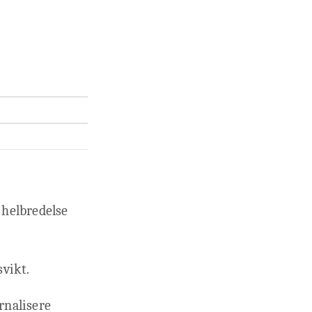
l helbredelse
svikt.
ernalisere