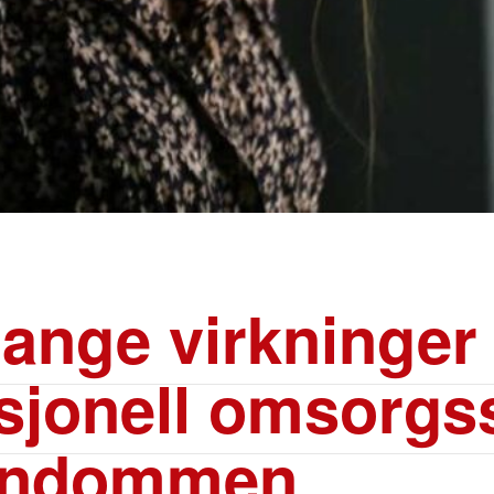
lange virkninger
jonell omsorgss
arndommen