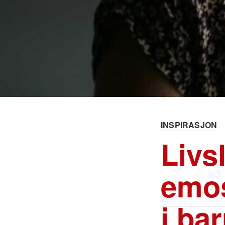
INSPIRASJON
Livs
emos
i b