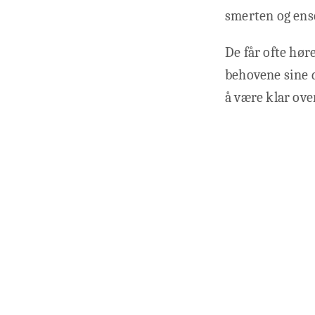
smerten og enso
De får ofte hør
behovene sine d
å være klar ove