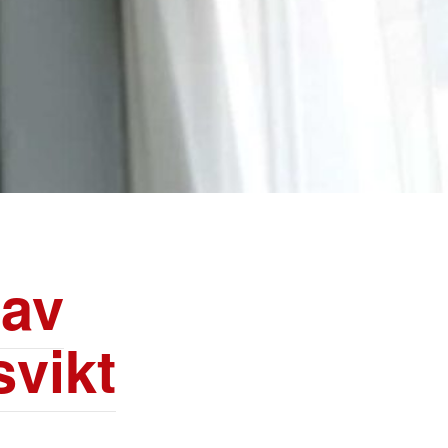
 av
vikt