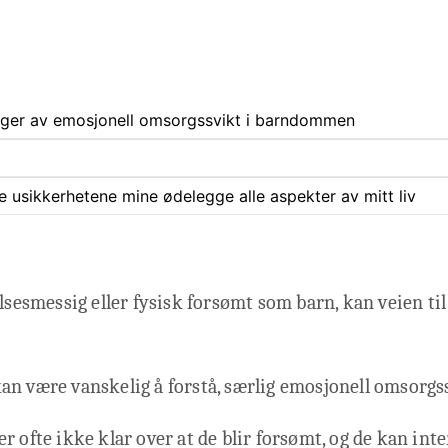
inger av emosjonell omsorgssvikt i barndommen
ate usikkerhetene mine ødelegge alle aspekter av mitt liv
elsesmessig eller fysisk forsømt som barn, kan veien ti
n være vanskelig å forstå, særlig emosjonell omsorgs
r ofte ikke klar over at de blir forsømt, og de kan int