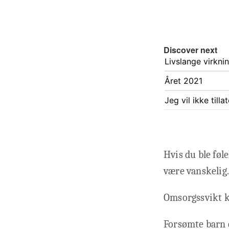
Discover next
Livslange virkn
Året 2021
Jeg vil ikke till
Hvis du ble føl
være vanskelig.
Omsorgssvikt ka
Forsømte barn e