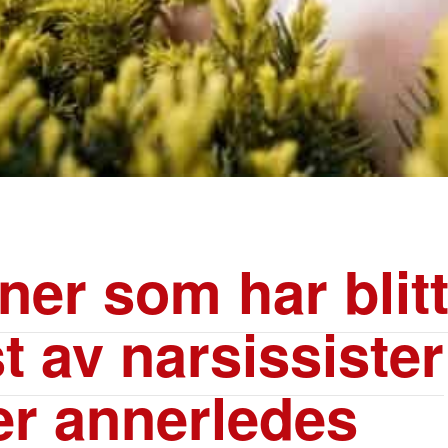
ner som har blit
t av narsissister
er annerledes