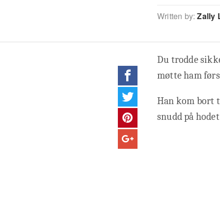
Written by:
Zally 
Du trodde sikke
møtte ham førs
Han kom bort ti
snudd på hodet.