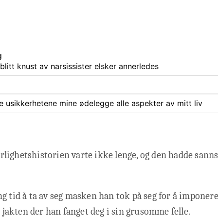
g
litt knust av narsissister elsker annerledes
ate usikkerhetene mine ødelegge alle aspekter av mitt liv
lighetshistorien varte ikke lenge, og den hadde sanns
g tid å ta av seg masken han tok på seg for å imponere 
r jakten der han fanget deg i sin grusomme felle.