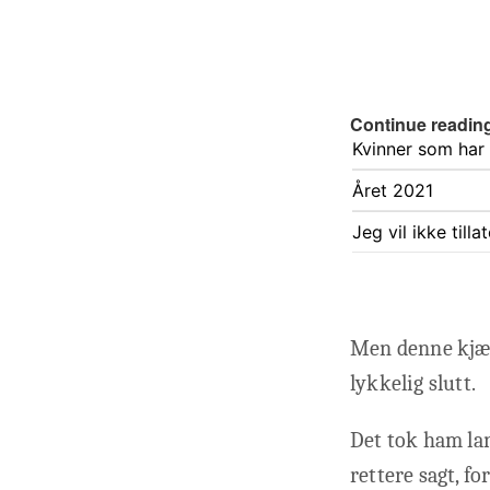
Continue readin
Kvinner som har b
Året 2021
Jeg vil ikke till
Men denne kjær
lykkelig slutt.
Det tok ham lan
rettere sagt, fo