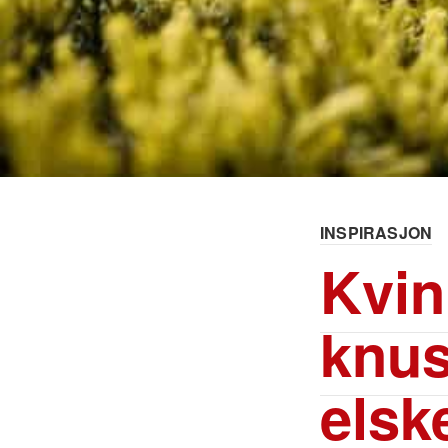
INSPIRASJON
Kvin
knus
elsk