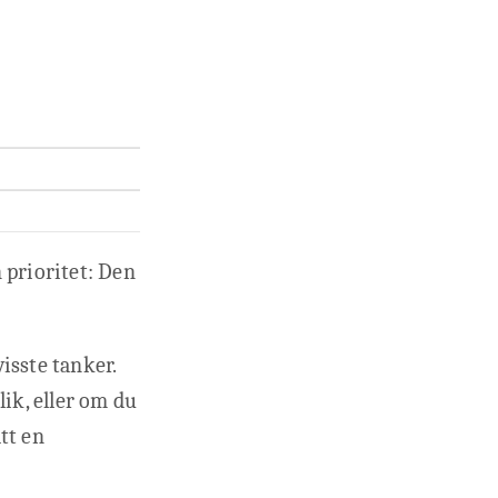
 prioritet: Den
isste tanker.
ik, eller om du
tt en