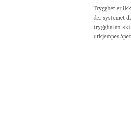
Trygghet er ikk
der systemet di
tryggheten, sk
utkjempes åpent