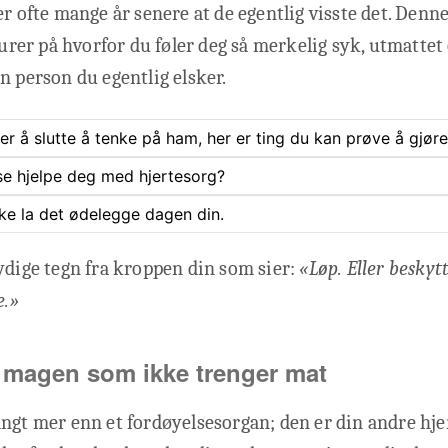
er ofte mange år senere at de egentlig visste det. Denn
 lurer på hvorfor du føler deg så merkelig syk, utmattet
n person du egentlig elsker.
rer å slutte å tenke på ham, her er ting du kan prøve å gjøre
se hjelpe deg med hjertesorg?
ke la det ødelegge dagen din.
ydige tegn fra kroppen din som sier:
«Løp. Eller beskytt
e.»
i magen som ikke trenger mat
ngt mer enn et fordøyelsesorgan; den er din andre hje