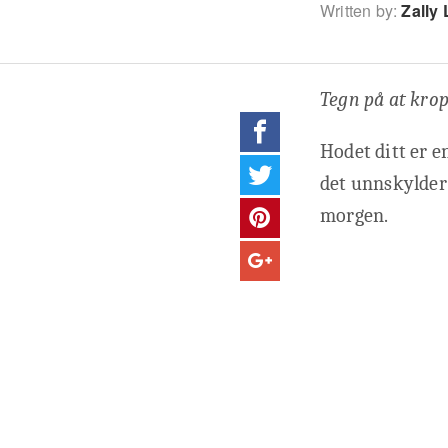
Written by:
Zally 
Tegn på at kro
Hodet ditt er en
det unnskylder d
morgen.