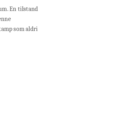
um. En tilstand
denne
 kamp som aldri