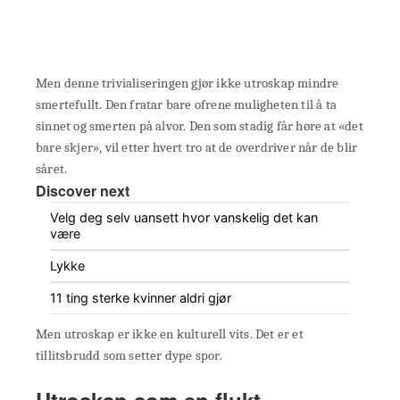
Men denne trivialiseringen gjør ikke utroskap mindre
smertefullt. Den fratar bare ofrene muligheten til å ta
sinnet og smerten på alvor. Den som stadig får høre at «det
bare skjer», vil etter hvert tro at de overdriver når de blir
såret.
Discover next
Velg deg selv uansett hvor vanskelig det kan
være
Lykke
11 ting sterke kvinner aldri gjør
Men utroskap er ikke en kulturell vits. Det er et
tillitsbrudd som setter dype spor.
Utroskap som en flukt