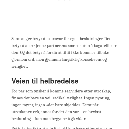
Sann anger betyr å ta ansvar for egne beslutninger. Det
betyr å anerkjenne partnerens smerte uten å bagatellisere
den. Og det betyr å forstå at tillit ikke kommer tilbake
gjennom ord, men gjennom langsiktig konsekvens og
ærlighet.
Veien til helbredelse
For par som ønsker å komme seg videre etter utroskap,
finnes det bare én vei: radikal ærlighet. Ingen pynting,
ingen myter, ingen «det bare skjedde». Først når
utroskapen erkjennes for det den var – en bevisst
beslutning – kan man begynne å gå videre.
Dette betyr ikke at alle forhold kan leges etter utroskap.