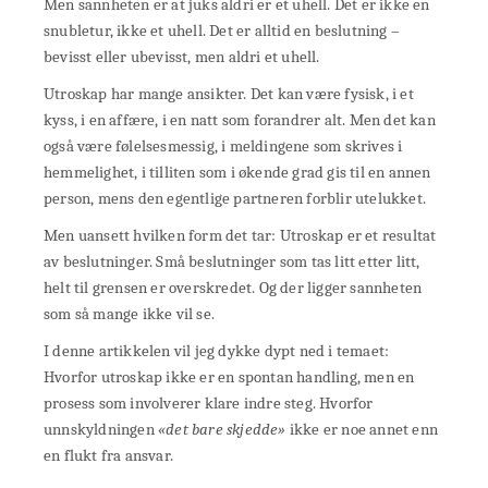
Men sannheten er at juks aldri er et uhell. Det er ikke en
snubletur, ikke et uhell. Det er alltid en beslutning –
bevisst eller ubevisst, men aldri et uhell.
Utroskap har mange ansikter. Det kan være fysisk, i et
kyss, i en affære, i en natt som forandrer alt. Men det kan
også være følelsesmessig, i meldingene som skrives i
hemmelighet, i tilliten som i økende grad gis til en annen
person, mens den egentlige partneren forblir utelukket.
Men uansett hvilken form det tar: Utroskap er et resultat
av beslutninger. Små beslutninger som tas litt etter litt,
helt til grensen er overskredet. Og der ligger sannheten
som så mange ikke vil se.
I denne artikkelen vil jeg dykke dypt ned i temaet:
Hvorfor utroskap ikke er en spontan handling, men en
prosess som involverer klare indre steg. Hvorfor
unnskyldningen
«det bare skjedde»
ikke er noe annet enn
en flukt fra ansvar.