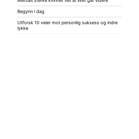
Mentalt sterke kvinner vet at livet går videre
Begynn i dag
Utforsk 10 veier mot personlig suksess og indre
lykke