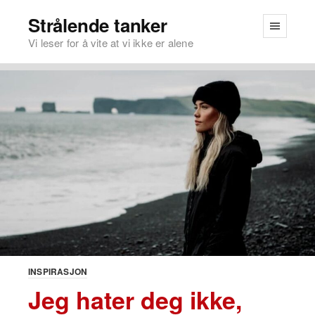
Strålende tanker
Vi leser for å vite at vi ikke er alene
INSPIRASJON
Jeg hater deg ikke,