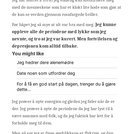
Jeg har sluttet å tro at jeg endelig kan identifisere meg
med de menneskene som har et klokt lite hode som gjør at
de kan se verden gjennom rosafargede briller.
Før håpet jeg så mye at alt var bra med meg.
Jeg kunne
oppleve alle de periodene med lykke som jeg
nevnte, og tro at jeg var kurert. Men fortvilelsen og
depresjonen kom alltid tilbake.
You might like
Jeg hedrer dere alenemødre
Date noen som utfordrer deg
For å få en god start på dagen, trenger du å gjøre
dette…
Jeg prøver å nyte energien og gleden jeg føler når de er
der. Jeg prøver å nyte de periodene da jeg har lyst til å
være sammen med folk, og da jeg faktisk har lett for å
forholde meg til dem.
Men nå vet jeg at disse øyeblikkene er flyktige, og den