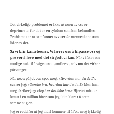
Det virkelige problemet er ikke at noen av oss er
deprimerte, for det er en sykdom som kan behandles.
Problemet er at samfunnet avviser de menneskene som
lider av det.
Så vi blir kameleoner. Vi lærer oss å tilpasse oss og
prøver å leve med det så godt vi kan.
Når vi føler oss
modige nok til å våge oss ut, smiler vi, selv om det virker
påtvunget.
Når noen på jobben spør meg:
«Hvordan har du det?»,
svarer jeg:
«Ganske bra, hvordan har du det?»
Men inni
meg skriker jeg:
«Jeg har det ikke bra.»
Hjertet mitt er
knust i en million biter som jeg ikke klarer å sette
sammen igjen.
Jeg er redd for at jeg aldri kommer til å føle meg lykkelig