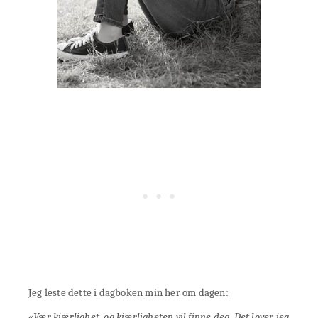
Jeg leste dette i dagboken min her om dagen:
«Vær kjærlighet, og kjærligheten vil finne deg. Det lover jeg