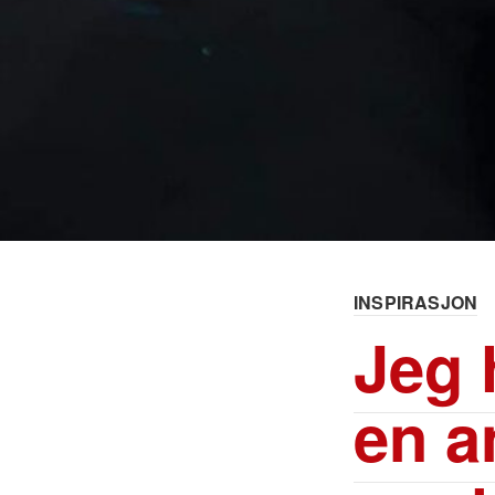
INSPIRASJON
Jeg 
en a