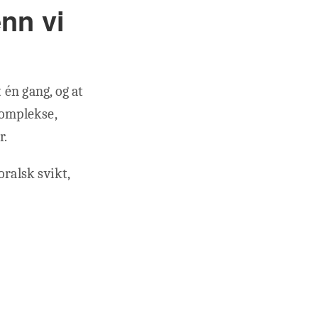
nn vi
 én gang, og at
komplekse,
r.
oralsk svikt,