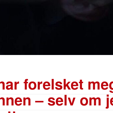
har forelsket meg
nnen – selv om j