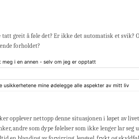
e tatt greit å føle det? Er ikke det automatisk et svik? 
rende forholdet?
t meg i en annen - selv om jeg er opptatt
ate usikkerhetene mine ødelegge alle aspekter av mitt liv
r opplever nettopp denne situasjonen i løpet av livet
nker, andre som dype følelser som ikke lenger lar seg 
ltid en blanding av forvirring, lengsel, frykt og skyldfø