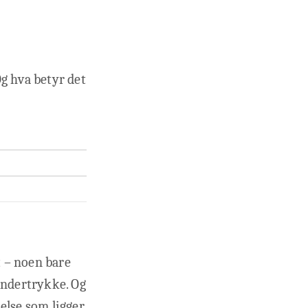
Og hva betyr det
 – noen bare
undertrykke. Og
lelse som ligger