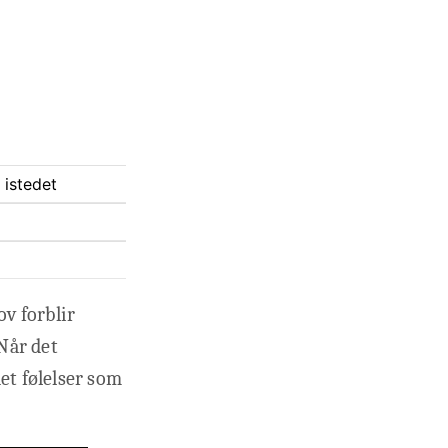
 istedet
ov forblir
 Når det
t følelser som