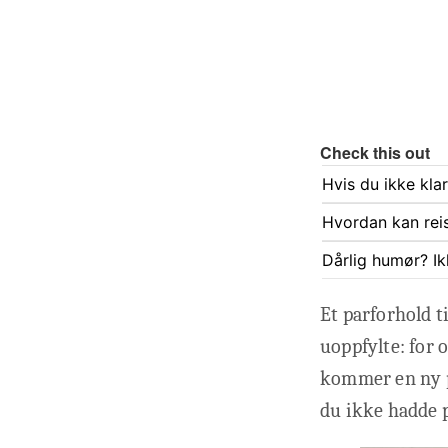
Check this out
Hvis du ikke kla
Hvordan kan rei
Dårlig humør? Ik
Et parforhold t
uoppfylte: for 
kommer en ny p
du ikke hadde p