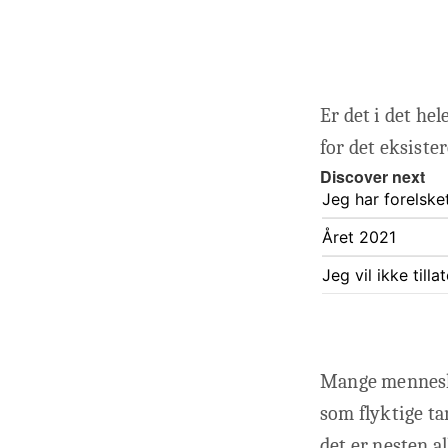
Er det i det hel
for det eksiste
Discover next
Jeg har forelske
Året 2021
Jeg vil ikke till
Mange menneske
som flyktige ta
det er nesten al