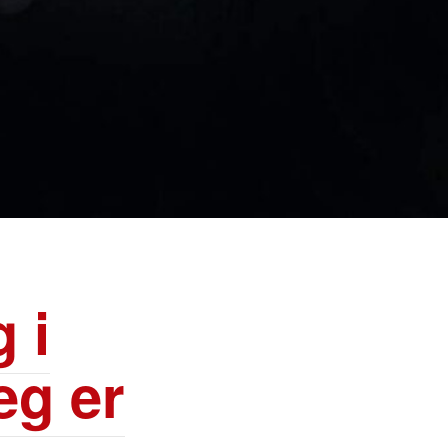
 i
eg er