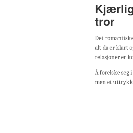
Kjærli
tror
Det romantiske i
alt da er klart
relasjoner er ko
Å forelske seg 
men et uttrykk