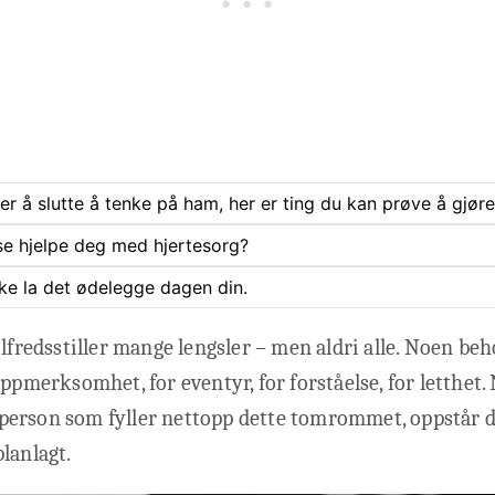
rer å slutte å tenke på ham, her er ting du kan prøve å gjøre
se hjelpe deg med hjertesorg?
ke la det ødelegge dagen din.
ilfredsstiller mange lengsler – men aldri alle. Noen beh
oppmerksomhet, for eventyr, for forståelse, for letthet.
erson som fyller nettopp dette tomrommet, oppstår de
lanlagt.