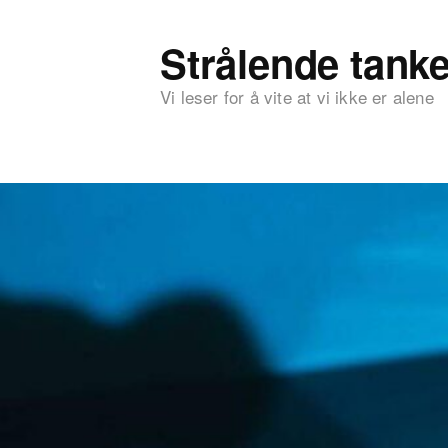
Strålende tanke
Vi leser for å vite at vi ikke er alene