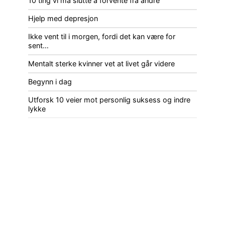
10 ting vi må slutte å forvente fra andre
Hjelp med depresjon
Ikke vent til i morgen, fordi det kan være for
sent…
Mentalt sterke kvinner vet at livet går videre
Begynn i dag
Utforsk 10 veier mot personlig suksess og indre
lykke