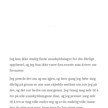
Jeg kan ikke stadig finne unnskyldninger for din dårlige
oppførsel, og jeg kan ikke være den eneste som driver oss
fremover.
Jeg prøvde det om og om igjen, og hver gang jeg følte meg
dårlig på grunn av noe som skjedde mellom oss, sov jeg på
det, og det var bedre om morgenen. Jeg tvang meg selv til å
tro på alle unnskyldningene dine, og jeg presset meg selv
til å tro at ting ville endre seg og at du endelig ville innse
hva du gjør mot meg, hvor mye du har såret meg.