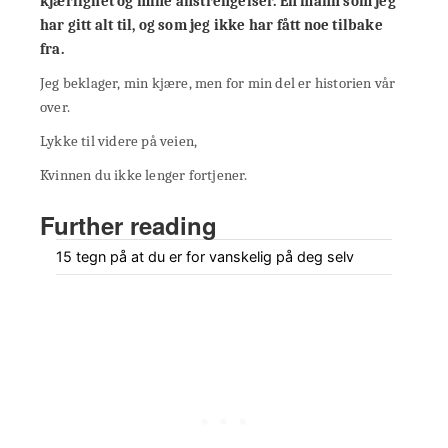
kjærlighet og mine anstrengelser. En mann som jeg
har gitt alt til, og som jeg ikke har fått noe tilbake
fra.
Jeg beklager, min kjære, men for min del er historien vår
over.
Lykke til videre på veien,
Kvinnen du ikke lenger fortjener.
Further reading
15 tegn på at du er for vanskelig på deg selv