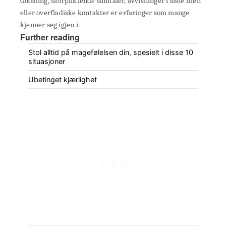
Ghosting, uforpliktende samtaler, avvisninger i siste liten
eller overfladiske kontakter er erfaringer som mange
kjenner seg igjen i.
Further reading
Stol alltid på magefølelsen din, spesielt i disse 10
situasjoner
Ubetinget kjærlighet