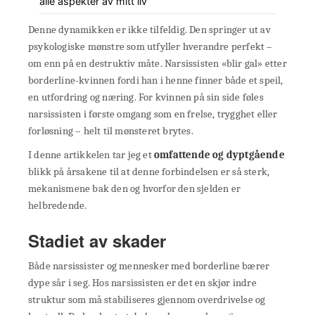
alle aspekter av mitt liv
Denne dynamikken er ikke tilfeldig. Den springer ut av
psykologiske mønstre som utfyller hverandre perfekt –
om enn på en destruktiv måte. Narsissisten «blir gal» etter
borderline-kvinnen fordi han i henne finner både et speil,
en utfordring og næring. For kvinnen på sin side føles
narsissisten i første omgang som en frelse, trygghet eller
forløsning – helt til mønsteret brytes.
I denne artikkelen tar jeg et
omfattende og dyptgående
blikk på årsakene til at denne forbindelsen er så sterk,
mekanismene bak den og hvorfor den sjelden er
helbredende.
Stadiet av skader
Både narsissister og mennesker med borderline bærer
dype sår i seg. Hos narsissisten er det en skjør indre
struktur som må stabiliseres gjennom overdrivelse og