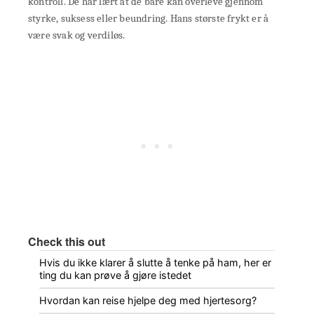
kontroll. De har lært at de bare kan overleve gjennom
styrke, suksess eller beundring. Hans største frykt er å
være svak og verdiløs.
Check this out
Hvis du ikke klarer å slutte å tenke på ham, her er
ting du kan prøve å gjøre istedet
Hvordan kan reise hjelpe deg med hjertesorg?