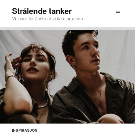
Strålende tanker
Vi leser for å vite at vi ikke er alene
INSPIRASJON