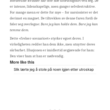
Borderline-kvinner har ofte noe uforutsigbart ved seg. De
er intense, lidenskapelige, noen ganger selvdestruktive.
For mange menn er dette for mye – for narsissister er det
derimot en magnet. De tiltrekkes av denne faren fordi de
føler seg overlegne:
Bare jeg kan holde dem. Bare jeg kan
temme dem.
Dette «frelser-scenarioet» styrker egoet deres. I
virkeligheten redder han dem ikke, men utnytter deres
sårbarhet. Illusjonen er imidlertid avgjørende for ham:
Den viser ham at han er nødvendig.
More like this
Slik lærte jeg å stole på noen igjen etter utroskap