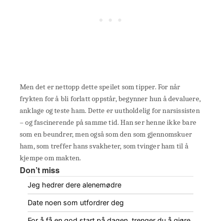
Men det er nettopp dette speilet som tipper. For når
frykten for å bli forlatt oppstår, begynner hun å devaluere,
anklage og teste ham. Dette er uutholdelig for narsissisten
– og fascinerende på samme tid. Han ser henne ikke bare
som en beundrer, men også som den som gjennomskuer
ham, som treffer hans svakheter, som tvinger ham til å
kjempe om makten.
Don’t miss
Jeg hedrer dere alenemødre
Date noen som utfordrer deg
For å få en god start på dagen, trenger du å gjøre