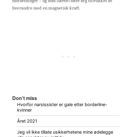
motsetninger – og som likevel føler seg tiltrukket av
hverandre med en magnetisk kraft.
Don’t miss
Hvorfor narsissister er gale etter borderline-
kvinner
Året 2021
Jeg vil ikke tillate usikkerhetene mine ødelegge