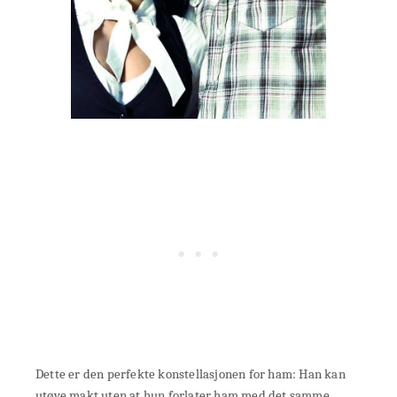
Dette er den perfekte konstellasjonen for ham: Han kan
utøve makt uten at hun forlater ham med det samme.