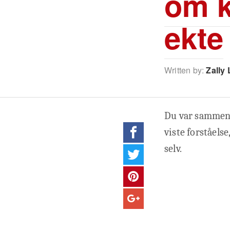
om k
ekte
Written by:
Zally 
Du var sammen m
viste forståelse
selv.