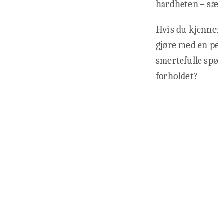
hardheten – sær
Hvis du kjenner
gjøre med en pe
smertefulle spø
forholdet?