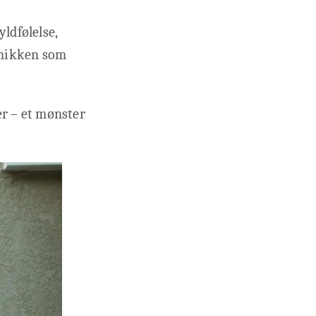
yldfølelse,
namikken som
ter – et mønster