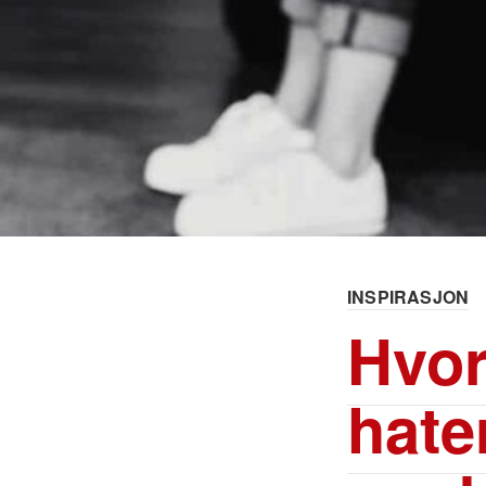
INSPIRASJON
Hvor
hater