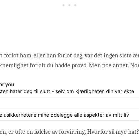
tt forlot ham, eller han forlot deg, var det ingen siste æ
kknemlighet for alt du hadde prøvd. Men noe annet. Noe 
or you
ten hater deg til slutt - selv om kjærligheten din var ekte
ate usikkerhetene mine ødelegge alle aspekter av mitt liv
jen, er ofte en følelse av forvirring. Hvorfor så mye ha