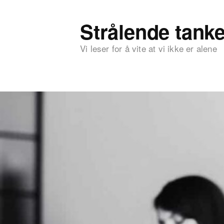
Strålende tanke
Vi leser for å vite at vi ikke er alene