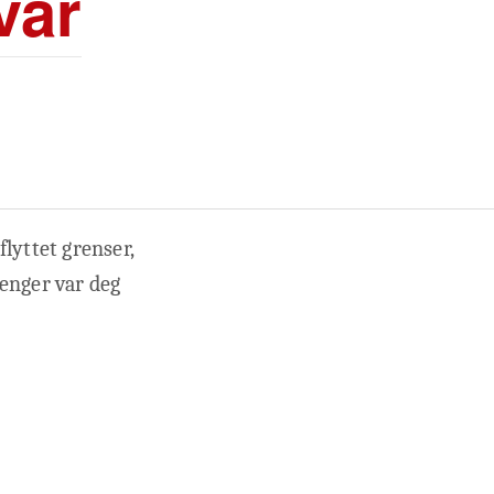
var
lyttet grenser,
lenger var deg