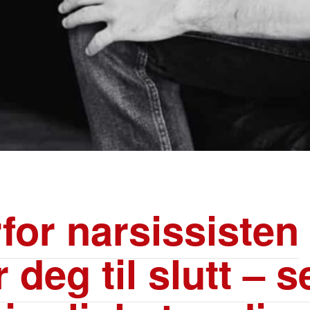
for narsissisten
 deg til slutt – s