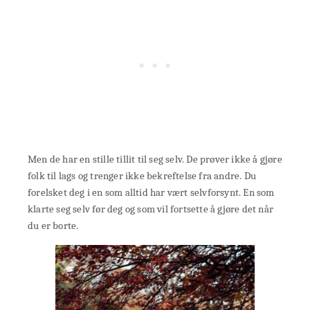
Men de har en stille tillit til seg selv. De prøver ikke å gjøre
folk til lags og trenger ikke bekreftelse fra andre. Du
forelsket deg i en som alltid har vært selvforsynt. En som
klarte seg selv før deg og som vil fortsette å gjøre det når
du er borte.