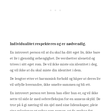
Individualitet respekteres og er nødvendig.
En introvert person vil at du skal ha ditt eget liv, ikke bare
et liv i gjensidig avhengighet. De verdsetter alenetid og
trives i sitt eget rom. De vil ikke miste sin identitet i deg,
og vil ikke at du skal miste din identitet i dem.
De lengter etter et harmonisk forhold og håper at deres liv
vil utfylle hverandre, ikke smelte sammen og bli ett.
En introvert person vet hvem han eller hun er, og vil ikke
sette til side år med selvrefleksjon for en annens skyld. De
tror på å gi næring til sin sjel med sine lidenskaper, pleie
sine relasjoner og vokse som person, og de ønsker det