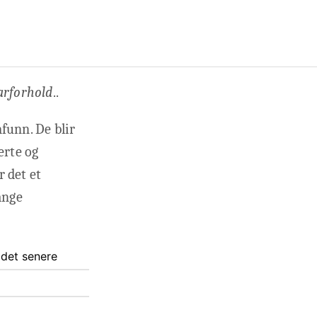
arforhold
..
funn. De blir
erte og
 det et
ange
ldet senere