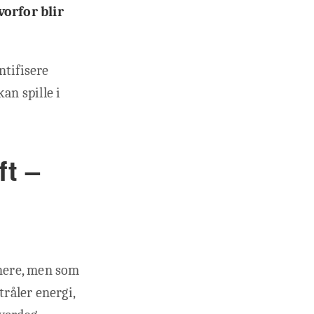
vorfor blir
ntifisere
an spille i
ft –
nere, men som
tråler energi,