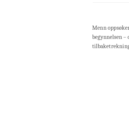
Menn oppsøker o
begynnelsen – o
tilbaketrekning