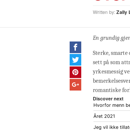
Written by:
Zally 
En grundig gje
Sterke, smarte 
sett på som att
yrkesmessig vel
bemerkelsesver
romantiske for
Discover next
Hvorfor menn be
Året 2021
Jeg vil ikke till