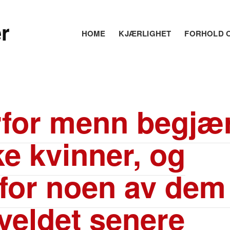
r
HOME
KJÆRLIGHET
FORHOLD O
for menn begjæ
ke kvinner, og
for noen av dem 
veldet senere