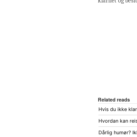
klarhet og besl
Related reads
Hvis du ikke kla
Hvordan kan rei
Dårlig humør? Ik