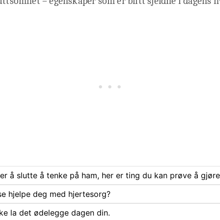
uttsomhet – egenskaper som er blitt sjeldne i dagens h
rer å slutte å tenke på ham, her er ting du kan prøve å gjøre
se hjelpe deg med hjertesorg?
ke la det ødelegge dagen din.