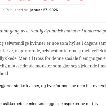
L.
Published on:
januar 27, 2026
nnomgang av et vanlig dynamisk mønster i moderne p
og selvstendige kvinner er noe som hylles i dagens sam
raktive, inspirerende, selvbestemte, emosjonelt reflekt
lykkede. Men til tross for denne sosiale fremgangen er
dig motstridende mønster som gjør seg gjeldende i m
hold:
gjærer sterke kvinner, og hvorfor noen av dem blir overve
ate usikkerhetene mine ødelegge alle aspekter av mitt liv