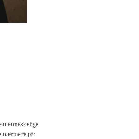
pe menneskelige
se nærmere på: