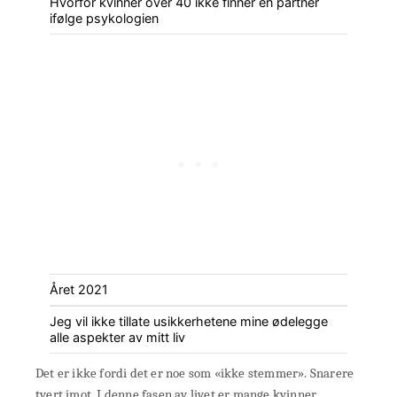
Hvorfor kvinner over 40 ikke finner en partner
ifølge psykologien
Året 2021
Jeg vil ikke tillate usikkerhetene mine ødelegge
alle aspekter av mitt liv
Det er ikke fordi det er noe som «ikke stemmer». Snarere
tvert imot. I denne fasen av livet er mange kvinner