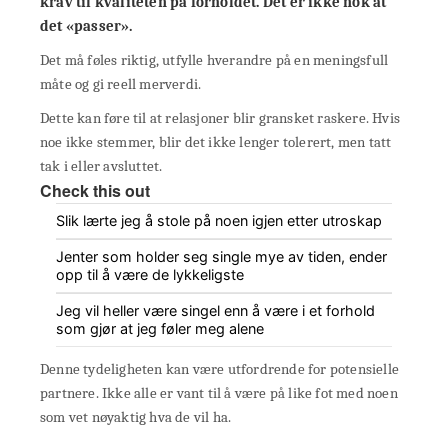
krav til kvaliteten på forholdet. Det er ikke nok at
det «passer».
Det må føles riktig, utfylle hverandre på en meningsfull
måte og gi reell merverdi.
Dette kan føre til at relasjoner blir gransket raskere. Hvis
noe ikke stemmer, blir det ikke lenger tolerert, men tatt
tak i eller avsluttet.
Check this out
Slik lærte jeg å stole på noen igjen etter utroskap
Jenter som holder seg single mye av tiden, ender
opp til å være de lykkeligste
Jeg vil heller være singel enn å være i et forhold
som gjør at jeg føler meg alene
Denne tydeligheten kan være utfordrende for potensielle
partnere. Ikke alle er vant til å være på like fot med noen
som vet nøyaktig hva de vil ha.