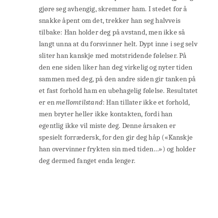
gjøre seg avhengig, skremmer ham. I stedet for å
snakke åpent om det, trekker han seg halvveis
tilbake: Han holder deg på avstand, men ikke så
langt unna at du forsvinner helt. Dypt inne i seg selv
sliter han kanskje med motstridende følelser. På
den ene siden liker han deg virkelig og nyter tiden
sammen med deg, på den andre siden gir tanken på
et fast forhold ham en ubehagelig følelse. Resultatet
er en
mellomtilstand
: Han tillater ikke et forhold,
men bryter heller ikke kontakten, fordi han
egentlig ikke vil miste deg. Denne årsaken er
spesielt forrædersk, for den gir deg håp («Kanskje
han overvinner frykten sin med tiden…») og holder
deg dermed fanget enda lenger.