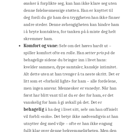
ønsker å forplikte seg, kan han ikke klare seg uten
denne følelsesmessige støtten. Han er knyttet til
deg fordi du gir ham den tryggheten han ikke finner
andre steder. Denne avhengigheten kan hindre ham
i å bryte kontakten, for tanken på å miste deg helt
skremmer ham.
Komfort og vane:
Selv om det høres hardt ut –
spiller komfort ofte en rolle. Han
setter pris på
de
behagelige sidene du bringer inn i livet hans:
kvelder sammen, dype samtaler, kanskje intimitet.
Alt dette uten at han trenger å ta neste skritt. Det er
litt som et «forhold light» for ham – alle fordelene,
men ingen ansvar. Mennesker er vanedyr. Når han
først har blitt vant til at du er der for ham, er det
vanskelig for ham å gi avkall på det. Det er
behagelig
å ha deg i livet sitt, selv om han offisielt
vil forbli «solo». Det betyr ikke nødvendigvis at han
utnytter deg med vilje – ofte er han ikke engang
fullt klar over denne bekvemmeligheten. Men den