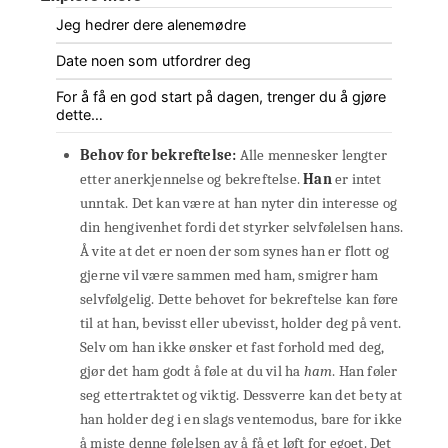
Jeg hedrer dere alenemødre
Date noen som utfordrer deg
For å få en god start på dagen, trenger du å gjøre
dette…
Behov for bekreftelse:
Alle mennesker lengter
etter anerkjennelse og bekreftelse.
Han
er intet
unntak. Det kan være at han nyter din interesse og
din hengivenhet fordi det styrker selvfølelsen hans.
Å vite at det er noen der som synes han er flott og
gjerne vil være sammen med ham, smigrer ham
selvfølgelig. Dette behovet for bekreftelse kan føre
til at han, bevisst eller ubevisst, holder deg på vent.
Selv om han ikke ønsker et fast forhold med deg,
gjør det ham godt å føle at du vil ha
ham
. Han føler
seg ettertraktet og viktig. Dessverre kan det bety at
han holder deg i en slags ventemodus, bare for ikke
å miste denne følelsen av å få et løft for egoet. Det