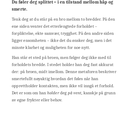
Du føler deg splittet – i en tilstand mellom håp og
smerte.
Tenk deg at du står på en bro mellom to bredder. På den
ene siden venter det etterlengtede forholdet –
forpliktelse, ekte samvær, trygghet. På den andre siden
ligger ensomheten – ikke det du ønsker deg, men i det
minste klarhet og muligheten for noe nytt.
Han står et sted på broen, men følger deg ikke med til
forholdets bredde. I stedet holder han deg fast akkurat
der: på broen, midt imellom. Denne metaforen beskriver
smertefullt nøyaktig hvordan det føles når han
opprettholder kontakten, men ikke vil inngå et forhold.
Det er som om han
holder
deg
på vent
, kanskje på grunn
av egne frykter eller behov.