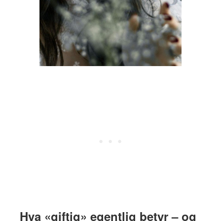
Hva «giftig» egentlig betyr – og