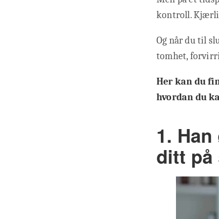
kontroll. Kjærli
Og når du til sl
tomhet, forvirr
Her kan du fin
hvordan du ka
1. Han 
ditt p