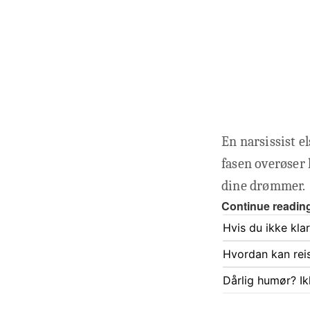
En narsissist e
fasen overøser 
dine drømmer.
Continue readin
Hvis du ikke kla
Hvordan kan rei
Dårlig humør? Ik