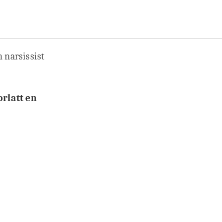
n narsissist
orlatt en