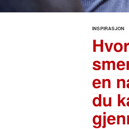
INSPIRASJON
Hvor
smer
en n
du 
gjen