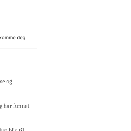
an komme deg
nse og
ig har funnet
et blir til