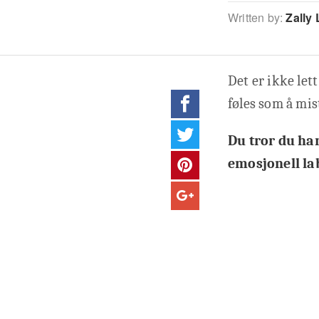
Written by:
Zally 
Det er ikke let
føles som å mist
Du tror du har
emosjonell lab