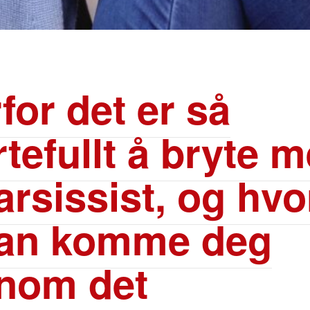
for det er så
tefullt å bryte 
arsissist, og hv
kan komme deg
nom det