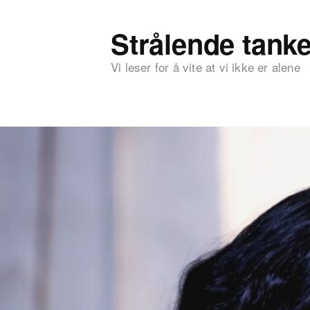
Strålende tanke
Vi leser for å vite at vi ikke er alene