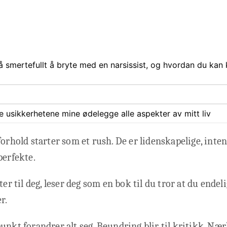
å smertefullt å bryte med en narsissist, og hvordan du k
ate usikkerhetene mine ødelegge alle aspekter av mitt liv
forhold starter som et rush. De er lidenskapelige, inte
perfekte.
ter til deg, leser deg som en bok til du tror at du endel
r.
unkt forandrer alt seg. Beundring blir til kritikk. Nærh