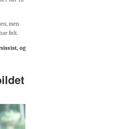
gjen, men
ar følt.
sissist, og
bildet