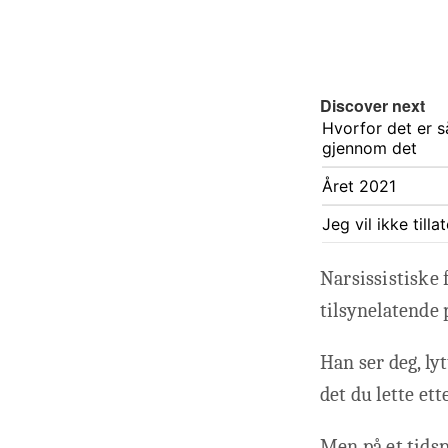
Discover next
Hvorfor det er s
gjennom det
Året 2021
Jeg vil ikke till
Narsissistiske 
tilsynelatende 
Han ser deg, lyt
det du lette ette
Men på et tidsp