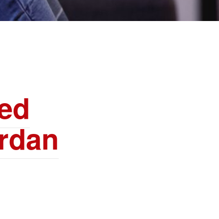
med
ordan