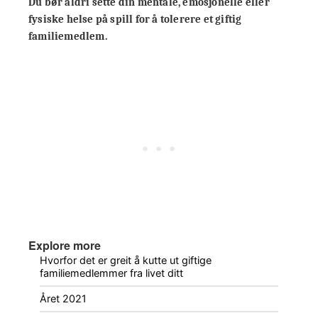
Du bør aldri sette din mentale, emosjonelle eller
fysiske helse på spill for å tolerere et giftig
familiemedlem.
Explore more
Hvorfor det er greit å kutte ut giftige
familiemedlemmer fra livet ditt
Året 2021