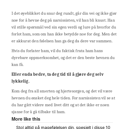
I det øyeblikket du snur deg rundt, går din vei og ikke gjør
noe for å hevne deg på narsissisten, vil han bli knust. Han
vil stille spørsmål ved sin egen verdi og lure på hvorfor du
forlot ham, som om han ikke betydde noe for deg. Men det
er akkurat den følelsen han ga deg da dere var sammen.
Hvis du forlater ham, vil du faktisk frata ham hans
dyrebare oppmerksomhet, og det er den beste hevnen du
kan få.
Eller enda bedre, ta deg tid til å gjøre deg selv
lykkelig.
Kom deg fra all smerten og hjertesorgen, og det vil være
hevnen du ønsket deg hele tiden. For narsissisten vil se at
du har gått videre med livet ditt og at det ikke er noen
sjanse for å gå tilbake til ham.
More like this
Stol alltid på magefølelsen din, spesielt i disse 10