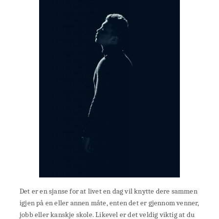
Det er en sjanse for at livet en dag vil knytte dere sammen
igjen på en eller annen måte, enten det er gjennom venner,
jobb eller kanskje skole. Likevel er det veldig viktig at du