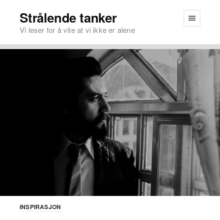
Strålende tanker
Vi leser for å vite at vi ikke er alene
INSPIRASJON