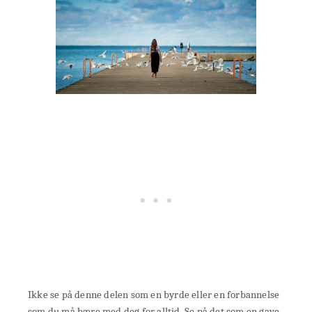
Ikke se på denne delen som en byrde eller en forbannelse
som du må bære med deg for alltid. Se på det som en gave.