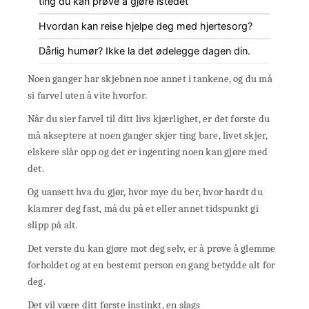
ting du kan prøve å gjøre istedet
Hvordan kan reise hjelpe deg med hjertesorg?
Dårlig humør? Ikke la det ødelegge dagen din.
Noen ganger har skjebnen noe annet i tankene, og du må
si farvel uten å vite hvorfor.
Når du sier farvel til ditt livs kjærlighet, er det første du
må akseptere at noen ganger skjer ting bare, livet skjer,
elskere slår opp og det er ingenting noen kan gjøre med
det.
Og uansett hva du gjør, hvor mye du ber, hvor hardt du
klamrer deg fast, må du på et eller annet tidspunkt gi
slipp på alt.
Det verste du kan gjøre mot deg selv, er å prøve å glemme
forholdet og at en bestemt person en gang betydde alt for
deg.
Det vil være ditt første instinkt, en slags