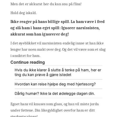
Men det er akkurat her du kan snu på flisa!
Hold deg iskald.
Ikke reager på hans billige spill. La ham være i fred
og slå ham i hans eget spill:
Ignorer narsissisten
,
akkurat som han ignorerer deg!
I det øyeblikket vil narsissisten endelig innse at han ikke
lenger har noen makt over deg. Og det vil være som et slag
i ansiktet for ham.
Continue reading
Hvis du ikke klarer å slutte å tenke på ham, her er
ting du kan prøve å gjøre istedet
Hvordan kan reise hjelpe deg med hjertesorg?
Dårlig humør? Ikke la det ødelegge dagen din.
Egoet hans vil knuses som glass, og han vil miste jorda
under føttene. Din likegyldighet overfor ham er ditt
sterkeste våpen!