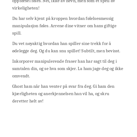
oppførsel føles. Nei, ikke av hevn, men som et speil av
virkeligheten!
Du har selv kjent på kroppen hvordan følelsesmessig
manipulasjon føles. Arrene dine vitner om hans giftige
spill.
Du vet nøyaktig hvordan han spiller sine trekk for å
ødelegge deg. Og du kan snu spillet! Subtilt, men bevisst.
Inkorporer manipulerende fraser han har sagt til deg i
samtalen din, og se hva som skjer. La ham jage deg og ikke
omvendt.
Ghost ham når han venter på svar fra deg. Gi ham den
kjærligheten og anerkjennelsen han vil ha, og skru
deretter helt av!