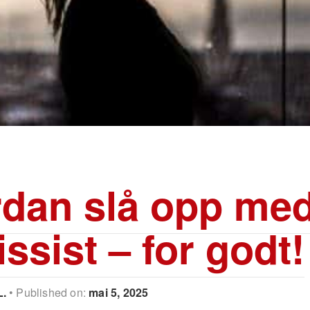
dan slå opp me
issist – for godt!
L.
Published on:
mai 5, 2025