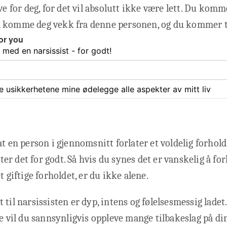
ve for deg, for det vil absolutt ikke være lett. Du komme
 komme deg vekk fra denne personen, og du kommer ti
or you
med en narsissist - for godt!
ate usikkerhetene mine ødelegge alle aspekter av mitt liv
at en person i gjennomsnitt forlater et voldelig forhold
later det for godt. Så hvis du synes det er vanskelig å fo
t giftige forholdet, er du ikke alene.
 til narsissisten er dyp, intens og følelsesmessig ladet
te vil du sannsynligvis oppleve mange tilbakeslag på din