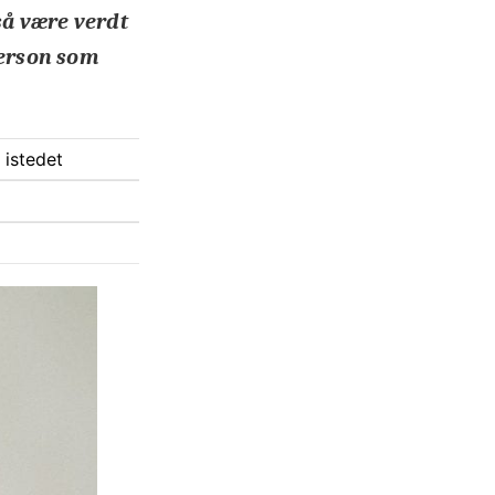
gså være verdt
person som
 istedet