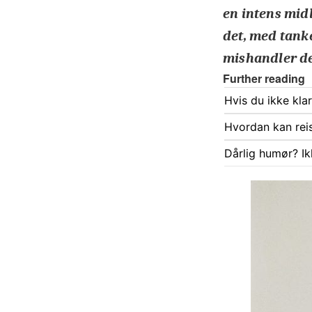
en intens midl
det, med tanke
mishandler d
Further reading
Hvis du ikke kla
Hvordan kan rei
Dårlig humør? Ik