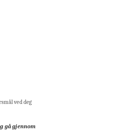
ørsmål ved deg
og gå gjennom