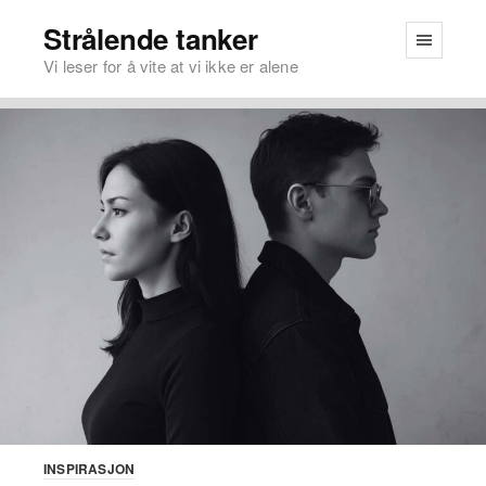
Strålende tanker
Vi leser for å vite at vi ikke er alene
INSPIRASJON